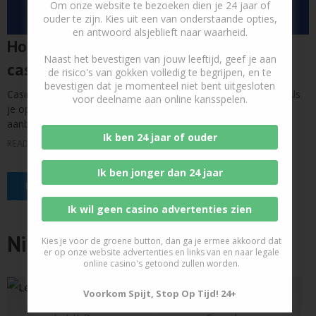
Om onze website te bezoeken dien je 24 jaar of
ouder te zijn. Kies uit een van onderstaande opties,
en antwoord alsjeblieft naar waarheid.
Hoe werkt een welkomst bonus in het
Naast het bevestigen van jouw leeftijd, geef je aan
casino?
de risico's van gokken volledig te begrijpen, en te
bevestigen dat je momenteel niet bent uitgesloten
Casino’s doen er van alles aan om nieuwe spelers te trekken. Als
voor deelname aan online kansspelen.
je op het internet speurt op casino bonus dan vliegen de
aanbiedingen je om de oren. Sommige goksites...
Ik ben 24 jaar of ouder
READ MORE
Ik ben jonger dan 24 jaar
BEKIJK ALLE ARTIKELEN MET NL CASINOBONUSSEN
Ik wil geen casino advertenties zien
Nieuwe Slots
Kies je voor de groene button, dan ga je ermee akkoord dat
er op onze website advertenties en links van en naar legale
online casino's getoond zullen worden.
Voorkom Spijt, Stop Op Tijd! 24+