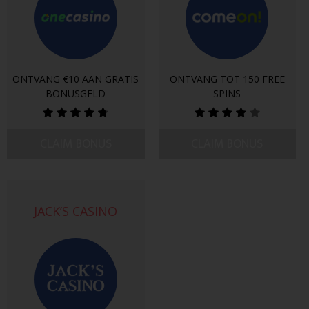
ONTVANG €10 AAN GRATIS
ONTVANG TOT 150 FREE
BONUSGELD
SPINS
CLAIM BONUS
CLAIM BONUS
JACK’S CASINO