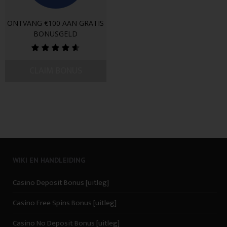
ONTVANG €100 AAN GRATIS
BONUSGELD
CLAIM BONUS
WIKI EN HANDLEIDING
Casino Deposit Bonus [uitleg]
Casino Free Spins Bonus [uitleg]
Casino No Deposit Bonus [uitleg]