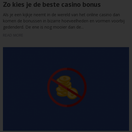
Zo kies je de beste casino bonus
Als je een kijkje neemt in de wereld van het online casino dan
komen de bonussen in bizarre hoeveelheden en vormen voorbij
gedenderd. De ene is nog mooier dan de...
READ MORE