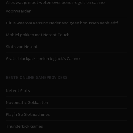
Alles wat je moet weten over bonusregels en casino
voorwaarden
Dit is waarom Kansino Nederland geen bonussen aanbiedt!
Mobiel gokken met Netent Touch
Slots van Netent
Gratis blackjack spelen bij Jack’s Casino
BESTE ONLINE GAMEPROVIDERS
Netent Slots
Novomatic Gokkasten
Play’n Go Slotmachines
Thunderkick Games