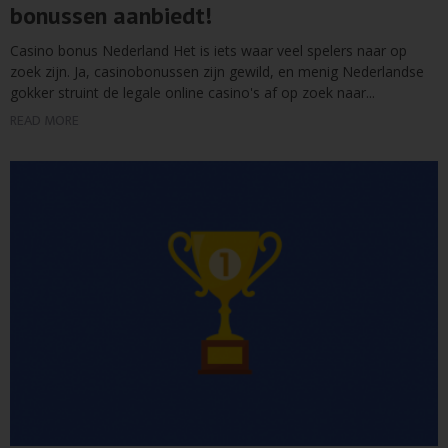
bonussen aanbiedt!
Casino bonus Nederland Het is iets waar veel spelers naar op
zoek zijn. Ja, casinobonussen zijn gewild, en menig Nederlandse
gokker struint de legale online casino's af op zoek naar...
READ MORE