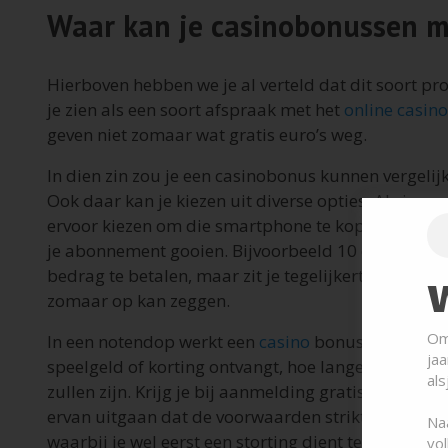
Waar kan je casinobonussen m
Hierboven hebben we je al verteld dat dit soort p
je zien als een soort afspraak met het
online casino
geven niet zomaar wat gratis euro’s weg.
In dien zin zou je een casinobonus kunnen vergeli
Ook daar kan je kiezen uit diverse opties. Als je er 
ervoor kiezen om die smartphone te kopen, maar je
je abonnement gooien. Bijvoorbeeld 10 euro extra 
bedrag te betalen, maar zit je tegelijkertijd wel 1 
W
zomaar op kan zeggen.
Om
In een notendop werkt een
casino
bonus eigenlijk h
jaa
speelgeld of korting ontvangt, hoe langer je aan de
als
zullen zijn. Krijg je bij aanmelding gratis speelge
ervan uitgaan dat de voorwaarden strikter zullen 
Naa
waarbij je wel eerst een storting dient te maken. Als 
vo