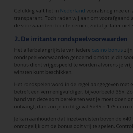
Gelukkig valt het in
Nederland
vooralsnog mee en z
transparant. Toch raden wij aan om voorafgaand a
de voorwaarden door te nemen, zodat je later nie
2. De irritante rondspeelvoorwaarden
Het allerbelangrijkste van iedere
casino bonus
zijn
rondspeelvoorwaarden genoemd omdat je dit soort 
bonus dient vrijgespeeld te worden alvorens je vr
winsten kunt beschikken.
Het rondspelen word in de regel aangegeven met 
betreft een vermenigvuldiger, bijvoorbeeld 35x. Zo
hand van deze som berekenen wat je moet doen om d
ontvangt, dan zou je in dit geval 5×35 = 175 euro 
Je kan aanhouden dat inzetvereisten boven de x40 
onmogelijk om de bonus ooit vrij te spelen. Controle