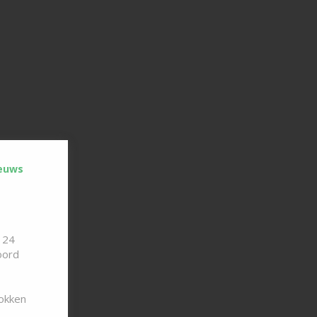
euws
 24
oord
gokken