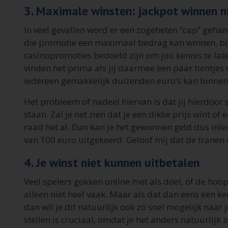
3. Maximale winsten: jackpot winnen n
In veel gevallen word er een zogeheten “cap” geha
die promotie een maximaal bedrag kan winnen, bij
casinopromoties bedoeld zijn om jou kennis te lat
vinden het prima als jij daarmee een paar tientjes 
iedereen gemakkelijk duizenden euro’s kan binnen h
Het probleem of nadeel hiervan is dat jij hierdo
staan. Zal je net zien dat je een dikke prijs wint of
raad het al. Dan kan je het gewonnen geld dus inle
van 100 euro uitgekeerd. Geloof mij dat de tranen d
4. Je winst niet kunnen uitbetalen
Veel spelers gokken online met als doel, of de hoo
alleen niet heel vaak. Maar als dat dan eens een ke
dan wil je dit natuurlijk ook zo snel mogelijk naar
stellen is cruciaal, omdat je het anders natuurlijk 