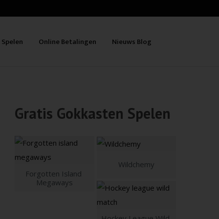
s Spelen
Online Betalingen
Nieuws Blog
Gratis Gokkasten Spelen
Wildchemy
Forgotten Island 
Megaways
Hockey League Wild 