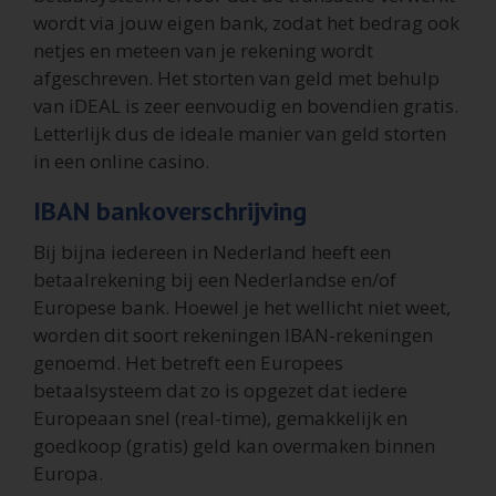
wordt via jouw eigen bank, zodat het bedrag ook
netjes en meteen van je rekening wordt
afgeschreven. Het storten van geld met behulp
van iDEAL is zeer eenvoudig en bovendien gratis.
Letterlijk dus de ideale manier van geld storten
in een online casino.
IBAN bankoverschrijving
Bij bijna iedereen in Nederland heeft een
betaalrekening bij een Nederlandse en/of
Europese bank. Hoewel je het wellicht niet weet,
worden dit soort rekeningen IBAN-rekeningen
genoemd. Het betreft een Europees
betaalsysteem dat zo is opgezet dat iedere
Europeaan snel (real-time), gemakkelijk en
goedkoop (gratis) geld kan overmaken binnen
Europa.