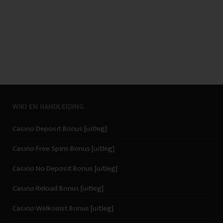
WIKI EN HANDLEIDING
Casino Deposit Bonus [uitleg]
Casino Free Spins Bonus [uitleg]
Casino No Deposit Bonus [uitleg]
Casino Reload Bonus [uitleg]
Casino Welkomst Bonus [uitleg]