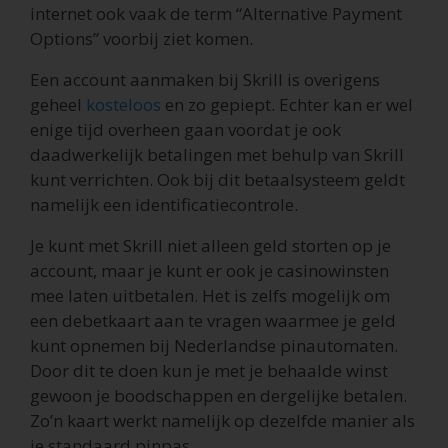
internet ook vaak de term “Alternative Payment
Options” voorbij ziet komen.
Een account aanmaken bij Skrill is overigens
geheel
kosteloos
en zo gepiept. Echter kan er wel
enige tijd overheen gaan voordat je ook
daadwerkelijk betalingen met behulp van Skrill
kunt verrichten. Ook bij dit betaalsysteem geldt
namelijk een identificatiecontrole.
Je kunt met Skrill niet alleen geld storten op je
account, maar je kunt er ook je casinowinsten
mee laten uitbetalen. Het is zelfs mogelijk om
een debetkaart aan te vragen waarmee je geld
kunt opnemen bij Nederlandse pinautomaten.
Door dit te doen kun je met je behaalde winst
gewoon je boodschappen en dergelijke betalen.
Zo’n kaart werkt namelijk op dezelfde manier als
je standaard pinpas.