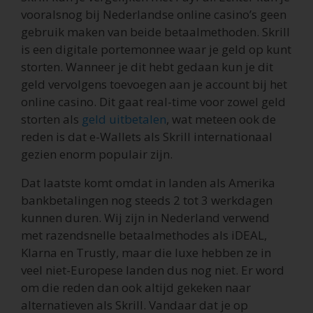
vooralsnog bij Nederlandse online casino’s geen
gebruik maken van beide betaalmethoden. Skrill
is een digitale portemonnee waar je geld op kunt
storten. Wanneer je dit hebt gedaan kun je dit
geld vervolgens toevoegen aan je account bij het
online casino. Dit gaat real-time voor zowel geld
storten als
geld uitbetalen
, wat meteen ook de
reden is dat e-Wallets als Skrill internationaal
gezien enorm populair zijn.
Dat laatste komt omdat in landen als Amerika
bankbetalingen nog steeds 2 tot 3 werkdagen
kunnen duren. Wij zijn in Nederland verwend
met razendsnelle betaalmethodes als iDEAL,
Klarna en Trustly, maar die luxe hebben ze in
veel niet-Europese landen dus nog niet. Er word
om die reden dan ook altijd gekeken naar
alternatieven als Skrill. Vandaar dat je op