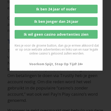
te weten dat het gebruik van deze betaaldienst
een stuk duurder is dan het gebruik van Skrill.
Ik ben 24 jaar of ouder
Ook bij Neteller kun je overigens een debet-kaart
Ik ben jonger dan 24 jaar
aanvragen zodat je overal en altijd geld op kunt
nemen.
Ik wil geen casino advertenties zien
Trustly
Kies je voor de groene button, dan ga je ermee akkoord dat
er op onze website advertenties en links van en naar legale
Trustly staat bekend als de internationale
online casino's getoond zullen worden.
variant van iDEAL. Bij Trustly zijn naast
Nederlandse banken ook allerlei verschillende
Voorkom Spijt, Stop Op Tijd! 24+
buitenlandse (Europese) banken aangesloten.
Om betalingen te doen via Trustly heb je geen
account nodig. Om die reden word het veel
gebruikt in de populaire “casino’s zonder
account,” wat ook wel Pay’n Play casino’s word
genoemd.
Wanneer je geld overmaakt met behulp van deze