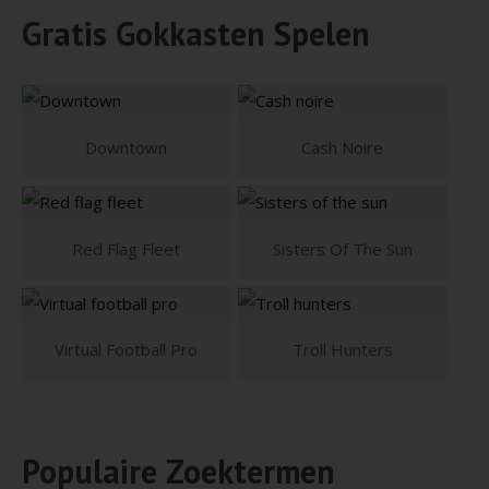
Gratis Gokkasten Spelen
Downtown
Cash Noire
Red Flag Fleet
Sisters Of The Sun
Virtual Football Pro
Troll Hunters
Populaire Zoektermen