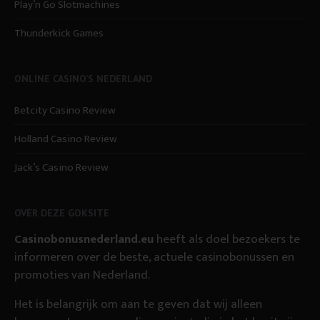
Play’n Go Slotmachines
Thunderkick Games
ONLINE CASINO’S NEDERLAND
Betcity Casino Review
Holland Casino Review
Jack’s Casino Review
OVER DEZE GOKSITE
Casinobonusnederland.eu
heeft als doel bezoekers te
informeren over de beste, actuele casinobonussen en
promoties van Nederland.
Het is belangrijk om aan te geven dat wij alleen