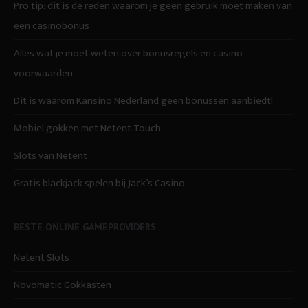
Pro tip: dit is de reden waarom je geen gebruik moet maken van
een casinobonus
Alles wat je moet weten over bonusregels en casino
voorwaarden
Dit is waarom Kansino Nederland geen bonussen aanbiedt!
Mobiel gokken met Netent Touch
Slots van Netent
Gratis blackjack spelen bij Jack’s Casino
BESTE ONLINE GAMEPROVIDERS
Netent Slots
Novomatic Gokkasten