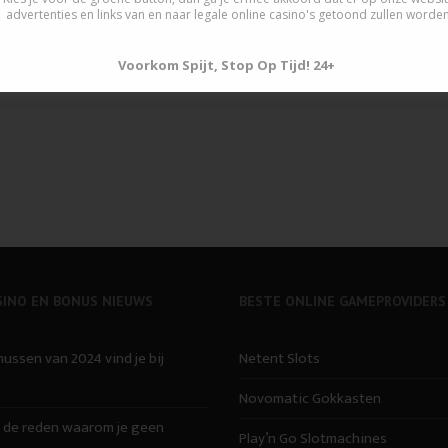
advertenties en links van en naar legale online casino's getoond zullen worden
Voorkom Spijt, Stop Op Tijd! 24+
SINO EN BONUS NIEUWS
BESTE ONLINE GAMEPROVIDERS
ussen van 2024 vind je bij
Netent Slots
Novomatic Gokkasten
 is de reden waarom je geen
Play’n Go Slotmachines