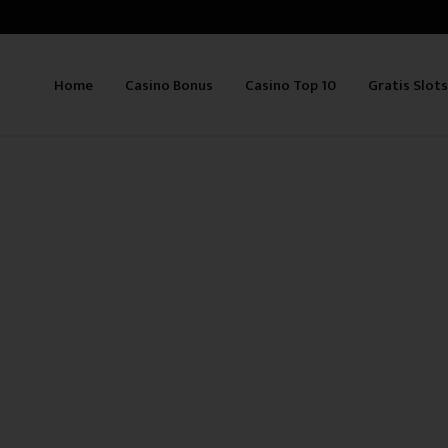
Home
Casino Bonus
Casino Top 10
Gratis Slot