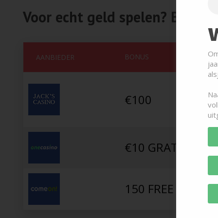
Voor echt geld spelen? Bezoek
W
Om
BONUS
AANBIEDER
jaa
als
Naa
€100
vo
ui
€10 GRATIS
150 FREE SPINS