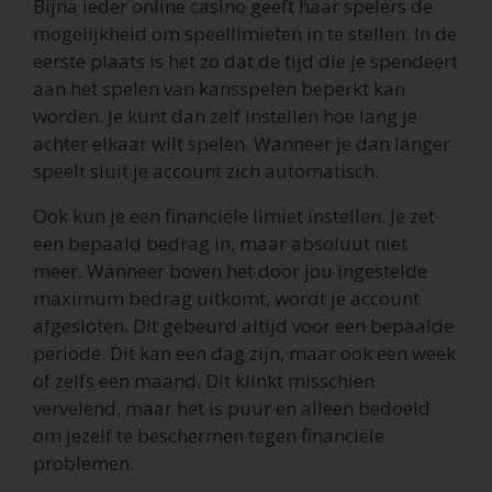
Bijna ieder online casino geeft haar spelers de
mogelijkheid om speellimieten in te stellen. In de
eerste plaats is het zo dat de tijd die je spendeert
aan het spelen van kansspelen beperkt kan
worden. Je kunt dan zelf instellen hoe lang je
achter elkaar wilt spelen. Wanneer je dan langer
speelt sluit je account zich automatisch.
Ook kun je een financiële limiet instellen. Je zet
een bepaald bedrag in, maar absoluut niet
meer. Wanneer boven het door jou ingestelde
maximum bedrag uitkomt, wordt je account
afgesloten. Dit gebeurd altijd voor een bepaalde
periode. Dit kan een dag zijn, maar ook een week
of zelfs een maand. Dit klinkt misschien
vervelend, maar het is puur en alleen bedoeld
om jezelf te beschermen tegen financiële
problemen.