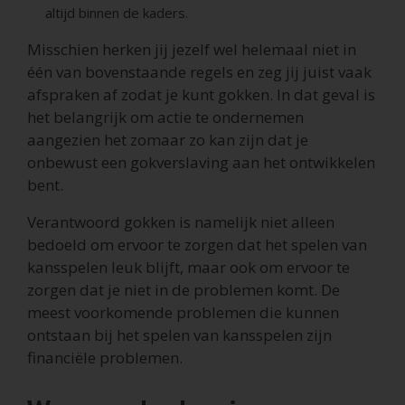
altijd binnen de kaders.
Misschien herken jij jezelf wel helemaal niet in
één van bovenstaande regels en zeg jij juist vaak
afspraken af zodat je kunt gokken. In dat geval is
het belangrijk om actie te ondernemen
aangezien het zomaar zo kan zijn dat je
onbewust een gokverslaving aan het ontwikkelen
bent.
Verantwoord gokken is namelijk niet alleen
bedoeld om ervoor te zorgen dat het spelen van
kansspelen leuk blijft, maar ook om ervoor te
zorgen dat je niet in de problemen komt. De
meest voorkomende problemen die kunnen
ontstaan bij het spelen van kansspelen zijn
financiële problemen.