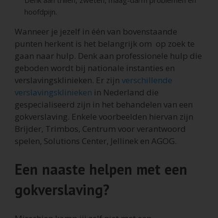
Denk aan trillen, zweten, maag-darm problemen en
hoofdpijn.
Wanneer je jezelf in één van bovenstaande
punten herkent is het belangrijk om op zoek te
gaan naar hulp. Denk aan professionele hulp die
geboden wordt bij nationale instanties en
verslavingsklinieken. Er zijn
verschillende
verslavingsklinieken
in Nederland die
gespecialiseerd zijn in het behandelen van een
gokverslaving. Enkele voorbeelden hiervan zijn
Brijder, Trimbos, Centrum voor verantwoord
spelen, Solutions Center, Jellinek en AGOG.
Een naaste helpen met een
gokverslaving?