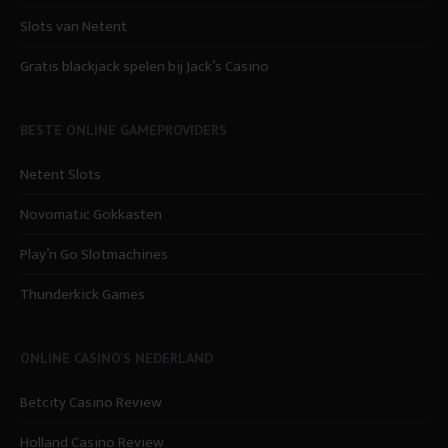
Slots van Netent
Gratis blackjack spelen bij Jack’s Casino
BESTE ONLINE GAMEPROVIDERS
Netent Slots
Novomatic Gokkasten
Play’n Go Slotmachines
Thunderkick Games
ONLINE CASINO’S NEDERLAND
Betcity Casino Review
Holland Casino Review