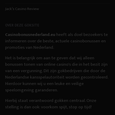
Jack’s Casino Review
OVER DEZE GOKSITE
Casinobonusnederland.eu
heeft als doel bezoekers te
informeren over de beste, actuele casinobonussen en
promoties van Nederland.
Het is belangrijk om aan te geven dat wij alleen
bonussen tonen van online casino's die in het bezit zijn
van een vergunning. Dit zijn gokbedrijven die door de
Nederlandse kansspelautoriteit worden gecontroleerd.
Hierdoor kunnen wij u een leuke en veilige
speelomgeving garanderen.
Hierbij staat verantwoord gokken centraal. Onze
stelling is dan ook: voorkom spijt, stop op tijd!