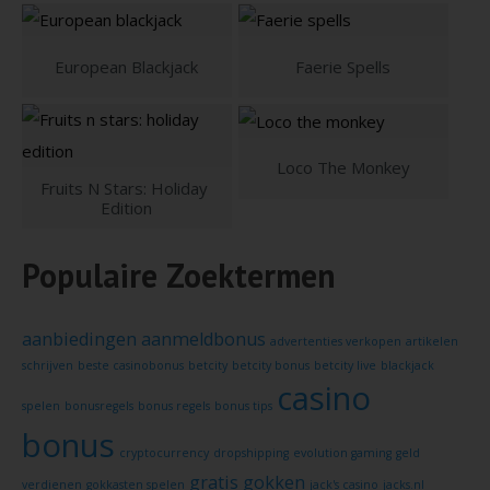
European Blackjack
Faerie Spells
Loco The Monkey
Fruits N Stars: Holiday 
Edition
Populaire Zoektermen
aanbiedingen
aanmeldbonus
advertenties verkopen
artikelen
schrijven
beste casinobonus
betcity
betcity bonus
betcity live
blackjack
casino
spelen
bonusregels
bonus regels
bonus tips
bonus
cryptocurrency
dropshipping
evolution gaming
geld
gratis gokken
verdienen
gokkasten spelen
jack's casino
jacks.nl