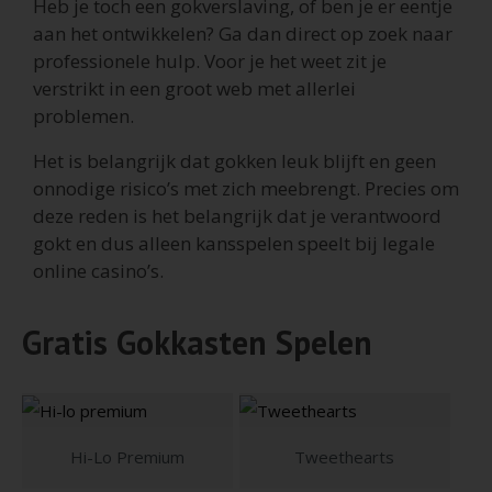
Heb je toch een gokverslaving, of ben je er eentje
aan het ontwikkelen? Ga dan direct op zoek naar
professionele hulp. Voor je het weet zit je
verstrikt in een groot web met allerlei
problemen.
Het is belangrijk dat gokken leuk blijft en geen
onnodige risico’s met zich meebrengt. Precies om
deze reden is het belangrijk dat je verantwoord
gokt en dus alleen kansspelen speelt bij legale
online casino’s.
Gratis Gokkasten Spelen
Hi-Lo Premium
Tweethearts