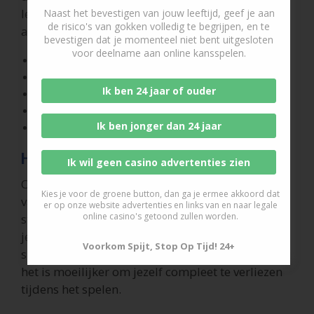
legale
goksites
. In Nederland zijn dit onder
Naast het bevestigen van jouw leeftijd, geef je aan
de risico's van gokken volledig te begrijpen, en te
andere de volgende online casino’s:
bevestigen dat je momenteel niet bent uitgesloten
voor deelname aan online kansspelen.
Betcity
Holland Casino
Ik ben 24 jaar of ouder
Jack’s Casino
Kansino
Ik ben jonger dan 24 jaar
Toto
Het instellen van speellimieten
Ik wil geen casino advertenties zien
Onderzoek heeft aangetoond dat het gebruiken
Kies je voor de groene button, dan ga je ermee akkoord dat
van speellimieten verantwoord gokken
er op onze website advertenties en links van en naar legale
online casino's getoond zullen worden.
stimuleert.
Limieten
zorgen er namelijk voor dat
je controle houdt over het geld wat je inzet. Je
Voorkom Spijt, Stop Op Tijd! 24+
speelt nooit met geld dat je niet kan missen en
het is moeilijker om jezelf compleet te verliezen
tijdens het spelen.