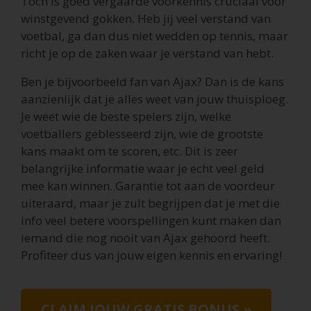
Toch is goed vergaarde voorkennis cruciaal voor
winstgevend gokken. Heb jij veel verstand van
voetbal, ga dan dus niet wedden op tennis, maar
richt je op de zaken waar je verstand van hebt.
Ben je bijvoorbeeld fan van Ajax? Dan is de kans
aanzienlijk dat je alles weet van jouw thuisploeg.
Je weet wie de beste spelers zijn, welke
voetballers geblesseerd zijn, wie de grootste
kans maakt om te scoren, etc. Dit is zeer
belangrijke informatie waar je echt veel geld
mee kan winnen. Garantie tot aan de voordeur
uiteraard, maar je zult begrijpen dat je met die
info veel betere voorspellingen kunt maken dan
iemand die nog nooit van Ajax gehoord heeft.
Profiteer dus van jouw eigen kennis en ervaring!
CLAIM JOUW GRATIS BONUS »