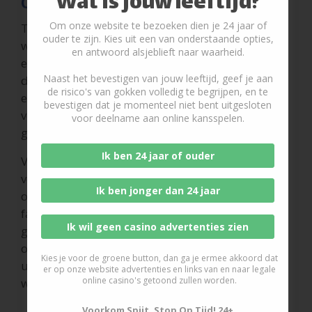
Wat is jouw leeftijd?
Online bookmakers
Om onze website te bezoeken dien je 24 jaar of
Toen eind jaren 90 het internet beschikbaar
ouder te zijn. Kies uit een van onderstaande opties,
werd voor het grote publiek werden ook de
en antwoord alsjeblieft naar waarheid.
eerste online wedkantoren gelanceerd. Deze
Naast het bevestigen van jouw leeftijd, geef je aan
digitale platformen werken vrijwel hetzelfde als
de risico's van gokken volledig te begrijpen, en te
een traditionele bookmaker, met als enige
bevestigen dat je momenteel niet bent uitgesloten
verschil dat alle activiteiten dus via het internet
voor deelname aan online kansspelen.
geregeld worden.
Ik ben 24 jaar of ouder
Voor jou als sportgokker maakt het dus niet uit
voor welke optie je kiest. De een vind het fijner
Ik ben jonger dan 24 jaar
om een fysieke vestiging te bezoeken en face to
face te kunnen spreken met personeel en mede
Ik wil geen casino advertenties zien
gokkers. Anderen geven juist de voorkeur aan
online gokken, omdat ze hiervoor het huis niet
Kies je voor de groene button, dan ga je ermee akkoord dat
uit hoeven en veel sneller en gemakkelijker hun
er op onze website advertenties en links van en naar legale
online casino's getoond zullen worden.
weddenschappen kunnen plaatsen en volgen.
Voorkom Spijt, Stop Op Tijd! 24+