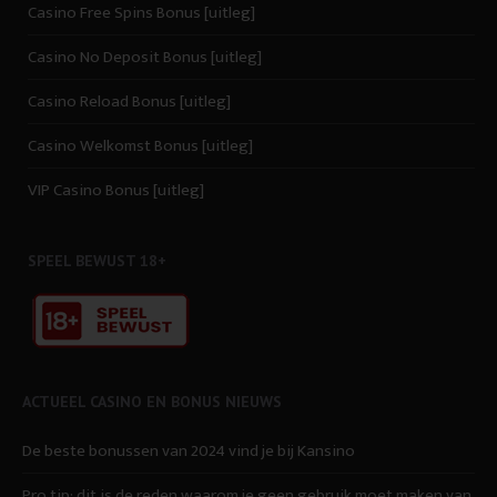
Casino Free Spins Bonus [uitleg]
Casino No Deposit Bonus [uitleg]
Casino Reload Bonus [uitleg]
Casino Welkomst Bonus [uitleg]
VIP Casino Bonus [uitleg]
SPEEL BEWUST 18+
ACTUEEL CASINO EN BONUS NIEUWS
De beste bonussen van 2024 vind je bij Kansino
Pro tip: dit is de reden waarom je geen gebruik moet maken van