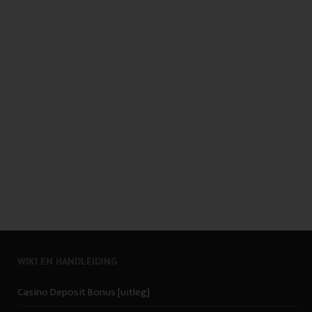
WIKI EN HANDLEIDING
Casino Deposit Bonus [uitleg]