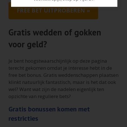
FREE BET UITPROBEREN »
Gratis wedden of gokken
voor geld?
Je bent hoogstwaarschijnlijk op deze pagina
terecht gekomen omdat je interesse hebt in de
free bet bonus. Gratis weddenschappen plaatsen
klinkt natuurlijk fantastisch, maar is het dat ook
wel? Want wat zijn de nadelen eigenlijk ten
opzichte van reguliere bets?
Gratis bonussen komen met
restricties