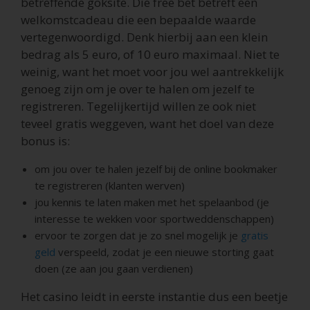
betreffende goksite. Die free bet betreft een
welkomstcadeau die een bepaalde waarde
vertegenwoordigd. Denk hierbij aan een klein
bedrag als 5 euro, of 10 euro maximaal. Niet te
weinig, want het moet voor jou wel aantrekkelijk
genoeg zijn om je over te halen om jezelf te
registreren. Tegelijkertijd willen ze ook niet
teveel gratis weggeven, want het doel van deze
bonus is:
om jou over te halen jezelf bij de online bookmaker
te registreren (klanten werven)
jou kennis te laten maken met het spelaanbod (je
interesse te wekken voor sportweddenschappen)
ervoor te zorgen dat je zo snel mogelijk je
gratis
geld
verspeeld, zodat je een nieuwe storting gaat
doen (ze aan jou gaan verdienen)
Het casino leidt in eerste instantie dus een beetje