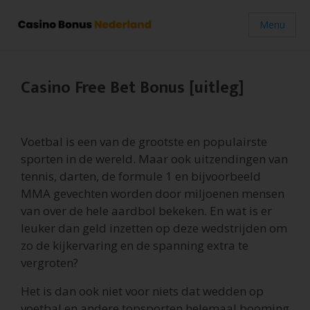
Menu
Casino Free Bet Bonus [uitleg]
Voetbal is een van de grootste en populairste
sporten in de wereld. Maar ook uitzendingen van
tennis, darten, de formule 1 en bijvoorbeeld
MMA gevechten worden door miljoenen mensen
van over de hele aardbol bekeken. En wat is er
leuker dan geld inzetten op deze wedstrijden om
zo de kijkervaring en de spanning extra te
vergroten?
Het is dan ook niet voor niets dat wedden op
voetbal en andere topsporten helemaal booming