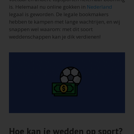
is. Helemaal nu online gokken in
Nederland
legaal is geworden. De legale bookmakers
hebben te kampen met lange wachtrijen, en wij
snappen wel waarom: met dit soort
weddenschappen kan je dik verdienen!
Hoe kan je wedden op sport?