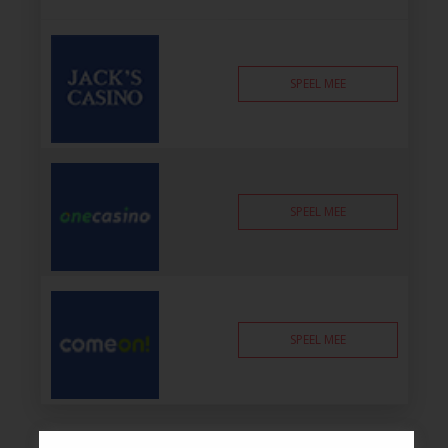
SPEEL MEE
SPEEL MEE
SPEEL MEE