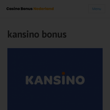
Menu
kansino bonus