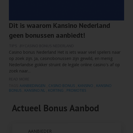
Dit is waarom Kansino Nederland
geen bonussen aanbiedt!
TIPS
BY
CASINO BONUS NEDERLAND
Casino bonus Nederland Het is iets waar veel spelers naar
op zoek zijn. Ja, casinobonussen zijn gewild, en menig
Nederlandse gokker struint de legale online casino's af op
zoek naar...
READ MORE
TAGS:
AANBIEDINGEN
,
CASINO BONUS
,
KANSINO
,
KANSINO
BONUS
,
KANSINO.NL
,
KORTING
,
PROMOTIES
Actueel Bonus Aanbod
AANBIEDER