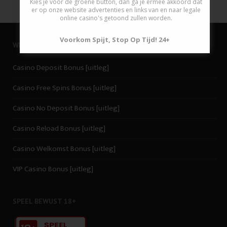
Kies je voor de groene button, dan ga je ermee akkoord dat
er op onze website advertenties en links van en naar legale
online casino's getoond zullen worden.
Voorkom Spijt, Stop Op Tijd! 24+
WIKI EN HANDLEIDING
Casino Deposit Bonus [uitleg]
Casino Free Spins Bonus [uitleg]
Casino No Deposit Bonus [uitleg]
Casino Reload Bonus [uitleg]
Casino Welkomst Bonus [uitleg]
VIP Casino Bonus [uitleg]
SPEEL BEWUST 18+