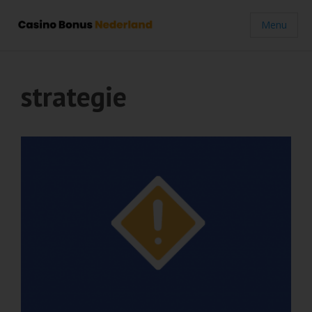
Menu
strategie