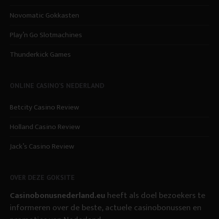
Novomatic Gokkasten
Play’n Go Slotmachines
Thunderkick Games
ONLINE CASINO’S NEDERLAND
Betcity Casino Review
Holland Casino Review
Jack’s Casino Review
OVER DEZE GOKSITE
Casinobonusnederland.eu
heeft als doel bezoekers te
informeren over de beste, actuele casinobonussen en