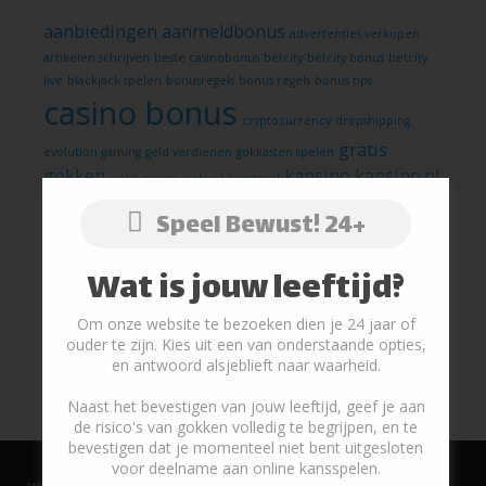
aanbiedingen
aanmeldbonus
advertenties verkopen
artikelen schrijven
beste casinobonus
betcity
betcity bonus
betcity
live
blackjack spelen
bonusregels
bonus regels
bonus tips
casino bonus
cryptocurrency
dropshipping
gratis
evolution gaming
geld verdienen
gokkasten spelen
gokken
kansino
kansino.nl
jack's casino
jacks.nl
kaartspel
kansino bonus
korting
live casino
mobiel gokken
nadelen
Speel Bewust! 24+
promoties
netent
net entertainment
netent touch
registratie
bonus
restricties
slots
smartphone casino
spelregels
stockfotos
Wat is jouw leeftijd?
videoslots
strategie
tablet gokken
tafelspel
voorwaarden
webshop starten
Om onze website te bezoeken dien je 24 jaar of
ouder te zijn. Kies uit een van onderstaande opties,
en antwoord alsjeblieft naar waarheid.
Naast het bevestigen van jouw leeftijd, geef je aan
de risico's van gokken volledig te begrijpen, en te
bevestigen dat je momenteel niet bent uitgesloten
voor deelname aan online kansspelen.