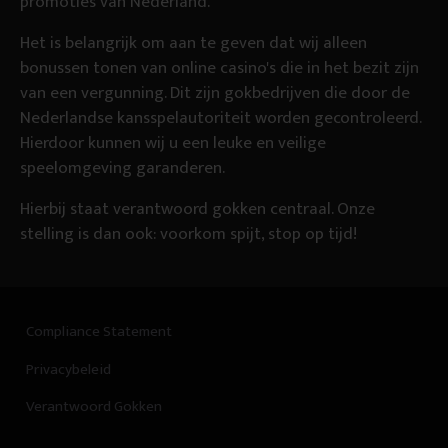
promoties van Nederland.
Het is belangrijk om aan te geven dat wij alleen
bonussen tonen van online casino's die in het bezit zijn
van een vergunning. Dit zijn gokbedrijven die door de
Nederlandse kansspelautoriteit worden gecontroleerd.
Hierdoor kunnen wij u een leuke en veilige
speelomgeving garanderen.
Hierbij staat verantwoord gokken centraal. Onze
stelling is dan ook: voorkom spijt, stop op tijd!
Compliance Statement
Privacybeleid
Verantwoord Gokken