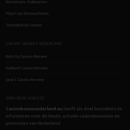
Novomatic Gokkasten
Play’n Go Slotmachines
Thunderkick Games
ONLINE CASINO’S NEDERLAND
Betcity Casino Review
Holland Casino Review
Jack’s Casino Review
OVER DEZE GOKSITE
Casinobonusnederland.eu
heeft als doel bezoekers te
informeren over de beste, actuele casinobonussen en
promoties van Nederland.