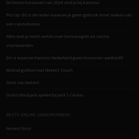
De beste bonussen van 2024 vind je bij Kansino
Pro tip: dit is de reden waarom je geen gebruik moet maken van
een casinobonus
Alles wat je moet weten over bonusregels en casino
voorwaarden
Dit is waarom Kansino Nederland geen bonussen aanbiedt!
Mobiel gokken met Netent Touch
Slots van Netent
Gratis blackjack spelen bij Jack’s Casino
BESTE ONLINE GAMEPROVIDERS
Netent Slots