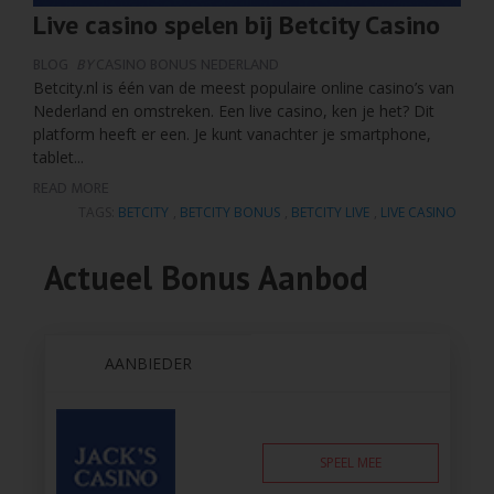
Live casino spelen bij Betcity Casino
BLOG
BY
CASINO BONUS NEDERLAND
Betcity.nl is één van de meest populaire online casino’s van
Nederland en omstreken. Een live casino, ken je het? Dit
platform heeft er een. Je kunt vanachter je smartphone,
tablet...
READ MORE
TAGS:
BETCITY
,
BETCITY BONUS
,
BETCITY LIVE
,
LIVE CASINO
Actueel Bonus Aanbod
AANBIEDER
SPEEL MEE