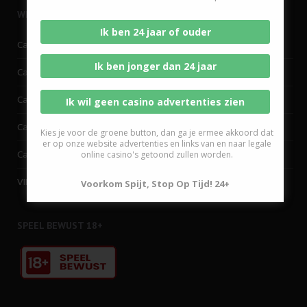
WIKI EN HANDLEIDING
Ik ben 24 jaar of ouder
Casino Deposit Bonus [uitleg]
Ik ben jonger dan 24 jaar
Casino Free Spins Bonus [uitleg]
Casino No Deposit Bonus [uitleg]
Ik wil geen casino advertenties zien
Casino Reload Bonus [uitleg]
Kies je voor de groene button, dan ga je ermee akkoord dat
er op onze website advertenties en links van en naar legale
Casino Welkomst Bonus [uitleg]
online casino's getoond zullen worden.
VIP Casino Bonus [uitleg]
Voorkom Spijt, Stop Op Tijd! 24+
SPEEL BEWUST 18+