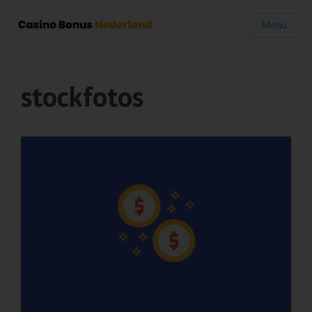
Menu
stockfotos