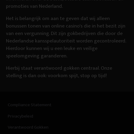
promoties van Nederland.
Het is belangrijk om aan te geven dat wij alleen
bonussen tonen van online casino's die in het bezit zijn
van een vergunning. Dit zijn gokbedrijven die door de
Nederlandse kansspelautoriteit worden gecontroleerd.
Hierdoor kunnen wij u een leuke en veilige
speelomgeving garanderen.
Hierbij staat verantwoord gokken centraal. Onze
stelling is dan ook: voorkom spijt, stop op tijd!
Compliance Statement
Privacybeleid
Verantwoord Gokken