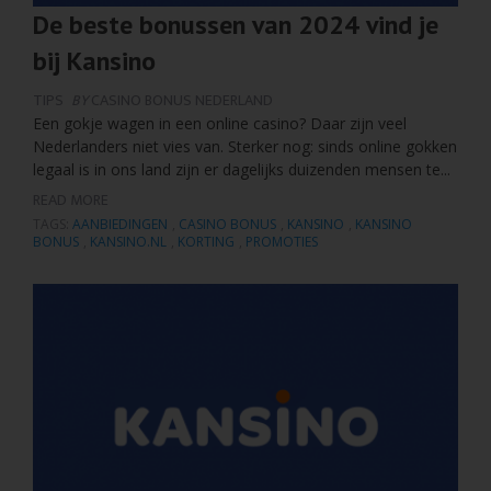
De beste bonussen van 2024 vind je
bij Kansino
TIPS
BY
CASINO BONUS NEDERLAND
Een gokje wagen in een online casino? Daar zijn veel
Nederlanders niet vies van. Sterker nog: sinds online gokken
legaal is in ons land zijn er dagelijks duizenden mensen te...
READ MORE
TAGS:
AANBIEDINGEN
,
CASINO BONUS
,
KANSINO
,
KANSINO
BONUS
,
KANSINO.NL
,
KORTING
,
PROMOTIES