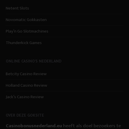
Netent Slots
Novomatic Gokkasten
Play’n Go Slotmachines
Thunderkick Games
ONLINE CASINO’S NEDERLAND
Betcity Casino Review
Holland Casino Review
Jack’s Casino Review
OVER DEZE GOKSITE
Casinobonusnederland.eu
heeft als doel bezoekers te