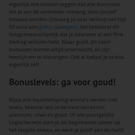
eigenlijk ook kunnen zeggen dat alle bonussen
die je van de aanbieder ontvang, door jouzelf
betaald worden. Ontvang jij naar verloop van tijd
50 euro aan
gratis speelgeld
, dat betekend dit
hoogstwaarschijnlijk dat je daarvoor al een flink
bedrag verloren hebt. Maar goed, dit soort
bonussen komen altijd onverwacht, en zijn
heerlijk om te ontvangen. Ook al betaal je ze dus
eigenlijk zelf.
Bonuslevels: ga voor goud!
Bijna alle loyaliteitsprogramma’s werken met
levels. Meestal iets in de trant van brons,
platinum, zilver en goud. Of iets soortgelijks.
Logischerwijs start je als beginnende speler op
het laagste niveau, en werk je jezelf aan de hand