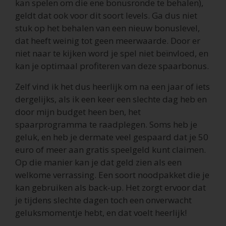
kan spelen om die ene bonusronde te behalen),
geldt dat ook voor dit soort levels. Ga dus niet
stuk op het behalen van een nieuw bonuslevel,
dat heeft weinig tot geen meerwaarde. Door er
niet naar te kijken word je spel niet beïnvloed, en
kan je optimaal profiteren van deze spaarbonus.
Zelf vind ik het dus heerlijk om na een jaar of iets
dergelijks, als ik een keer een slechte dag heb en
door mijn budget heen ben, het
spaarprogramma te raadplegen. Soms heb je
geluk, en heb je dermate veel gespaard dat je 50
euro of meer aan gratis speelgeld kunt claimen.
Op die manier kan je dat geld zien als een
welkome verrassing. Een soort noodpakket die je
kan gebruiken als back-up. Het zorgt ervoor dat
je tijdens slechte dagen toch een onverwacht
geluksmomentje hebt, en dat voelt heerlijk!