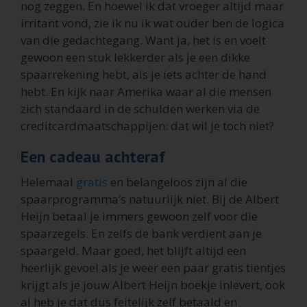
nog zeggen. En hoewel ik dat vroeger altijd maar
irritant vond, zie ik nu ik wat ouder ben de logica
van die gedachtegang. Want ja, het is en voelt
gewoon een stuk lekkerder als je een dikke
spaarrekening hebt, als je iets achter de hand
hebt. En kijk naar Amerika waar al die mensen
zich standaard in de schulden werken via de
creditcardmaatschappijen: dat wil je toch niet?
Een cadeau achteraf
Helemaal
gratis
en belangeloos zijn al die
spaarprogramma’s natuurlijk niet. Bij de Albert
Heijn betaal je immers gewoon zelf voor die
spaarzegels. En zelfs de bank verdient aan je
spaargeld. Maar goed, het blijft altijd een
heerlijk gevoel als je weer een paar gratis tientjes
krijgt als je jouw Albert Heijn boekje inlevert, ook
al heb je dat dus feitelijk zelf betaald en