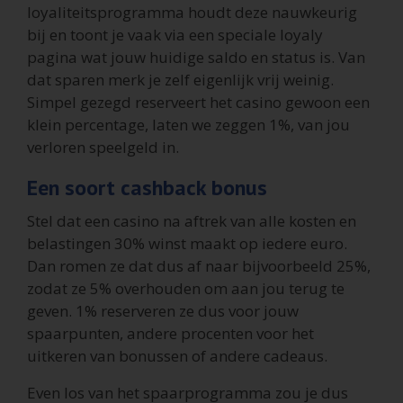
loyaliteitsprogramma houdt deze nauwkeurig
bij en toont je vaak via een speciale loyaly
pagina wat jouw huidige saldo en status is. Van
dat sparen merk je zelf eigenlijk vrij weinig.
Simpel gezegd reserveert het casino gewoon een
klein percentage, laten we zeggen 1%, van jou
verloren speelgeld in.
Een soort cashback bonus
Stel dat een casino na aftrek van alle kosten en
belastingen 30% winst maakt op iedere euro.
Dan romen ze dat dus af naar bijvoorbeeld 25%,
zodat ze 5% overhouden om aan jou terug te
geven. 1% reserveren ze dus voor jouw
spaarpunten, andere procenten voor het
uitkeren van bonussen of andere cadeaus.
Even los van het spaarprogramma zou je dus