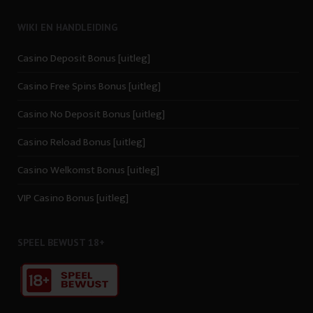
WIKI EN HANDLEIDING
Casino Deposit Bonus [uitleg]
Casino Free Spins Bonus [uitleg]
Casino No Deposit Bonus [uitleg]
Casino Reload Bonus [uitleg]
Casino Welkomst Bonus [uitleg]
VIP Casino Bonus [uitleg]
SPEEL BEWUST 18+