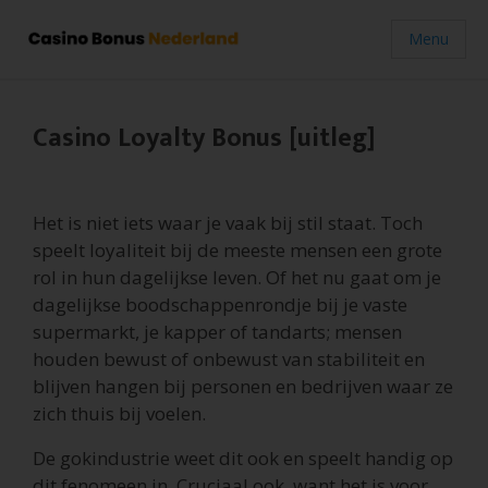
Menu
Casino Loyalty Bonus [uitleg]
Het is niet iets waar je vaak bij stil staat. Toch
speelt loyaliteit bij de meeste mensen een grote
rol in hun dagelijkse leven. Of het nu gaat om je
dagelijkse boodschappenrondje bij je vaste
supermarkt, je kapper of tandarts; mensen
houden bewust of onbewust van stabiliteit en
blijven hangen bij personen en bedrijven waar ze
zich thuis bij voelen.
De gokindustrie weet dit ook en speelt handig op
dit fenomeen in. Cruciaal ook, want het is voor