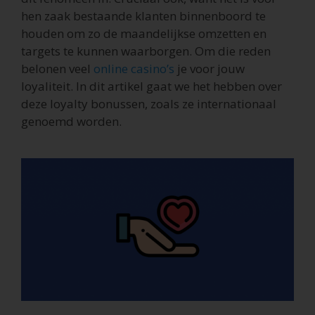
hen zaak bestaande klanten binnenboord te
houden om zo de maandelijkse omzetten en
targets te kunnen waarborgen. Om die reden
belonen veel
online casino’s
je voor jouw
loyaliteit. In dit artikel gaat we het hebben over
deze loyalty bonussen, zoals ze internationaal
genoemd worden.