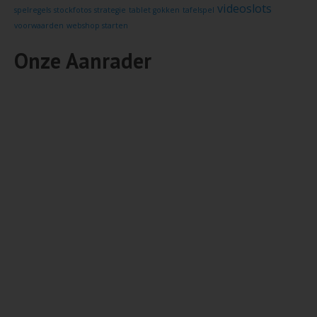
videoslots
spelregels
stockfotos
strategie
tablet gokken
tafelspel
voorwaarden
webshop starten
Onze Aanrader