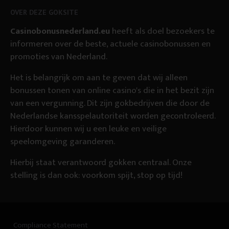
OVER DEZE GOKSITE
Casinobonusnederland.eu
heeft als doel bezoekers te
informeren over de beste, actuele casinobonussen en
promoties van Nederland.
Het is belangrijk om aan te geven dat wij alleen
bonussen tonen van online casino's die in het bezit zijn
van een vergunning. Dit zijn gokbedrijven die door de
Nederlandse kansspelautoriteit worden gecontroleerd.
Hierdoor kunnen wij u een leuke en veilige
speelomgeving garanderen.
Hierbij staat verantwoord gokken centraal. Onze
stelling is dan ook: voorkom spijt, stop op tijd!
Compliance Statement