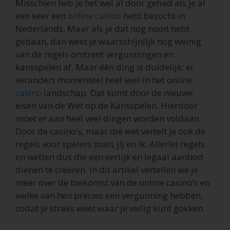
Misschien heb je het wel al door gehad als je al
een keer een
online casino
hebt bezocht in
Nederlands. Maar als je dat nog nooit hebt
gedaan, dan weet je waarschijnlijk nog weinig
van de regels omtrent vergunningen en
kansspelen af. Maar één ding is duidelijk: er
verandert momenteel heel veel in het online
casino
landschap. Dat komt door de nieuwe
eisen van de Wet op de Kansspelen. Hierdoor
moet er aan heel veel dingen worden voldaan.
Door de casino’s, maar die wet vertelt je ook de
regels voor spelers zoals jij en ik. Allerlei regels
en wetten dus die een eerlijk en legaal aanbod
dienen te creëren. In dit artikel vertellen we je
meer over de toekomst van de online casino’s en
welke van hen precies een vergunning hebben,
zodat je straks weet waar je veilig kunt gokken.