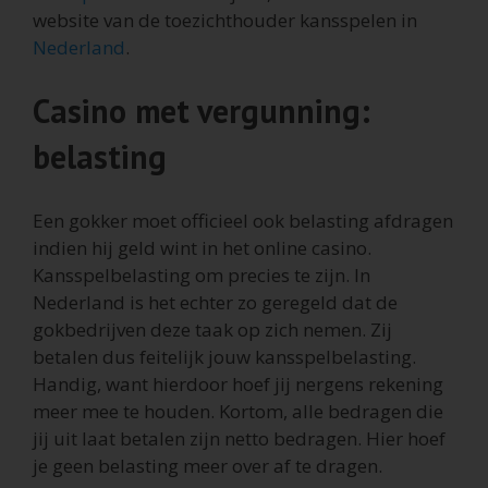
website van de toezichthouder kansspelen in
Nederland
.
Casino met vergunning:
belasting
Een gokker moet officieel ook belasting afdragen
indien hij geld wint in het online casino.
Kansspelbelasting om precies te zijn. In
Nederland is het echter zo geregeld dat de
gokbedrijven deze taak op zich nemen. Zij
betalen dus feitelijk jouw kansspelbelasting.
Handig, want hierdoor hoef jij nergens rekening
meer mee te houden. Kortom, alle bedragen die
jij uit laat betalen zijn netto bedragen. Hier hoef
je geen belasting meer over af te dragen.