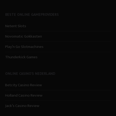
BESTE ONLINE GAMEPROVIDERS
Netent Slots
Novomatic Gokkasten
Play’n Go Slotmachines
Thunderkick Games
ONLINE CASINO’S NEDERLAND
Betcity Casino Review
Holland Casino Review
Jack’s Casino Review