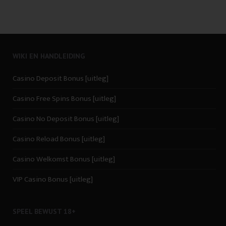
WIKI EN HANDLEIDING
Casino Deposit Bonus [uitleg]
Casino Free Spins Bonus [uitleg]
Casino No Deposit Bonus [uitleg]
Casino Reload Bonus [uitleg]
Casino Welkomst Bonus [uitleg]
VIP Casino Bonus [uitleg]
SPEEL BEWUST 18+