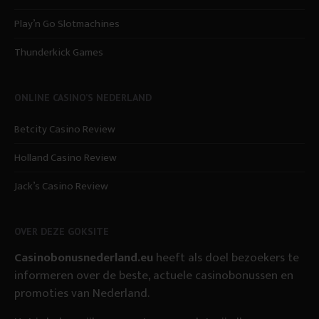
Play’n Go Slotmachines
Thunderkick Games
ONLINE CASINO’S NEDERLAND
Betcity Casino Review
Holland Casino Review
Jack’s Casino Review
OVER DEZE GOKSITE
Casinobonusnederland.eu
heeft als doel bezoekers te
informeren over de beste, actuele casinobonussen en
promoties van Nederland.