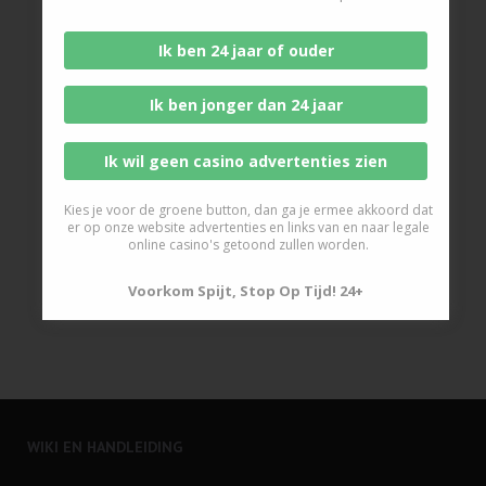
Ik ben 24 jaar of ouder
Ik ben jonger dan 24 jaar
Ik wil geen casino advertenties zien
Kies je voor de groene button, dan ga je ermee akkoord dat
er op onze website advertenties en links van en naar legale
online casino's getoond zullen worden.
Voorkom Spijt, Stop Op Tijd! 24+
WIKI EN HANDLEIDING