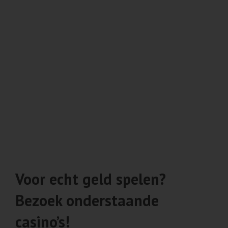
Voor echt geld spelen?
Bezoek onderstaande
casino’s!