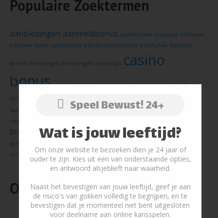
Populaire Zoektermen
aanbiedingen
aanmeldbonus
advertenties verkopen
artikelen
schrijven
beste casinobonus
betcity
betcity bonus
betcity live
blackjack
casino
spelen
bonusregels
bonus regels
bonus tips
bonus
cryptocurrency
dropshipping
evolution gaming
geld
gratis gokken
verdienen
gokkasten spelen
jack's casino
jacks.nl
Speel Bewust! 24+
kansino
kansino.nl
kansino bonus
korting
kaartspel
live
casino
mobiel gokken
nadelen
netent
net entertainment
netent touch
Wat is jouw leeftijd?
promoties
registratie bonus
restricties
slots
smartphone casino
videoslots
spelregels
stockfotos
strategie
tablet gokken
tafelspel
Om onze website te bezoeken dien je 24 jaar of
voorwaarden
webshop starten
ouder te zijn. Kies uit een van onderstaande opties,
en antwoord alsjeblieft naar waarheid.
Onze Aanrader
Naast het bevestigen van jouw leeftijd, geef je aan
de risico's van gokken volledig te begrijpen, en te
bevestigen dat je momenteel niet bent uitgesloten
voor deelname aan online kansspelen.