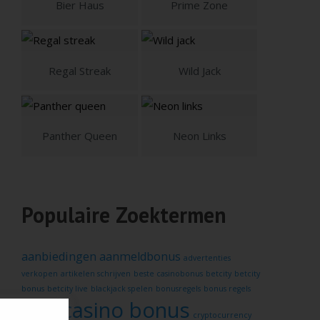
Bier Haus
Prime Zone
Regal Streak
Wild Jack
Panther Queen
Neon Links
Populaire Zoektermen
aanbiedingen
aanmeldbonus
advertenties
verkopen
artikelen schrijven
beste casinobonus
betcity
betcity
bonus
betcity live
blackjack spelen
bonusregels
bonus regels
casino bonus
bonus tips
cryptocurrency