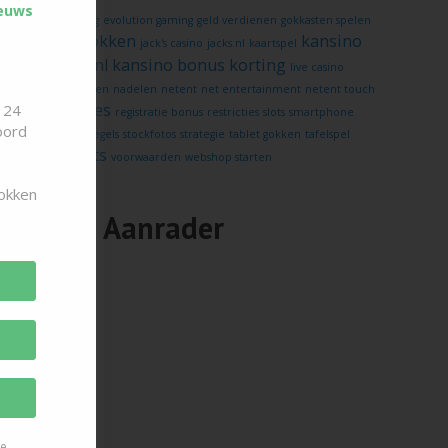
euws
dropshipping
evolution gaming
geld verdienen
gokkasten spelen
gratis gokken
kansino
jack's casino
jacks.nl
kaartspel
kansino.nl
kansino bonus
korting
live casino
mobiel gokken
nadelen
netent
net entertainment
netent touch
promoties
 24
registratie bonus
restricties
slots
smartphone
oord
casino
spelregels
stockfotos
strategie
tablet gokken
tafelspel
videoslots
voorwaarden
webshop starten
gokken
Onze Aanrader
te