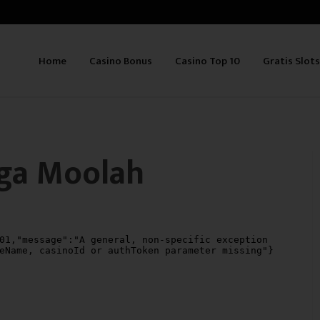
Home
Casino Bonus
Casino Top 10
Gratis Slot
ga Moolah