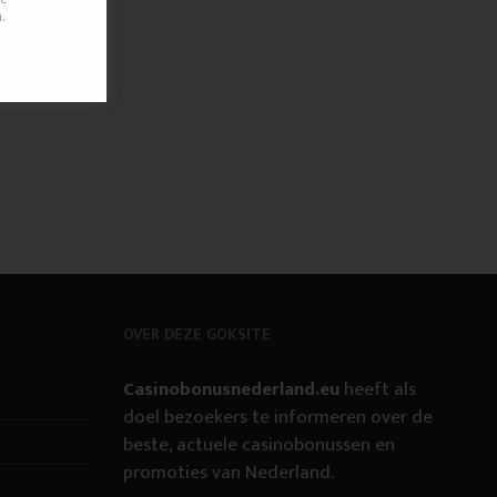
.
OVER DEZE GOKSITE
Casinobonusnederland.eu
heeft als
doel bezoekers te informeren over de
beste, actuele casinobonussen en
promoties van Nederland.