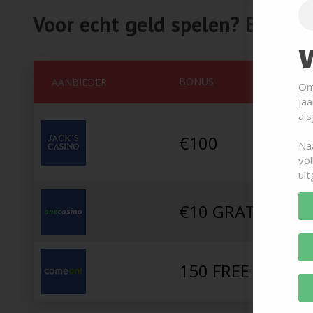
Voor echt geld spelen? Bezoek
W
BONUS
AANBIEDER
Om
jaa
als
€100
Naa
vo
ui
€10 GRATIS
150 FREE SPINS