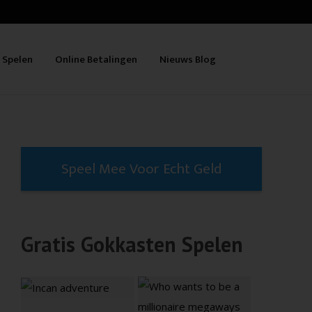
s Spelen
Online Betalingen
Nieuws Blog
Speel Mee Voor Echt Geld
Gratis Gokkasten Spelen