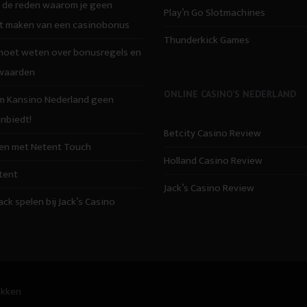
 is de reden waarom je geen
Play’n Go Slotmachines
t maken van een casinobonus
Thunderkick Games
 moet weten over bonusregels en
waarden
ONLINE CASINO’S NEDERLAND
om Kansino Nederland geen
nbiedt!
Betcity Casino Review
en met Netent Touch
Holland Casino Review
tent
Jack’s Casino Review
ack spelen bij Jack’s Casino
okken