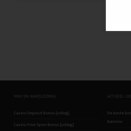
WIKI EN HANDLEIDING
ACTUEEL CA
Casino Deposit Bonus [uitleg]
De beste bon
Kansino
Casino Free Spins Bonus [uitleg]