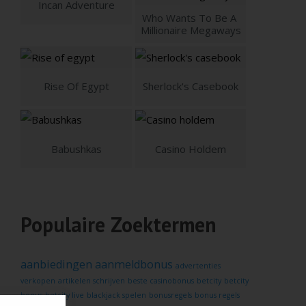
Incan Adventure
Who Wants To Be A 
Millionaire Megaways
Rise Of Egypt
Sherlock's Casebook
Babushkas
Casino Holdem
Populaire Zoektermen
aanbiedingen
aanmeldbonus
advertenties
verkopen
artikelen schrijven
beste casinobonus
betcity
betcity
bonus
betcity live
blackjack spelen
bonusregels
bonus regels