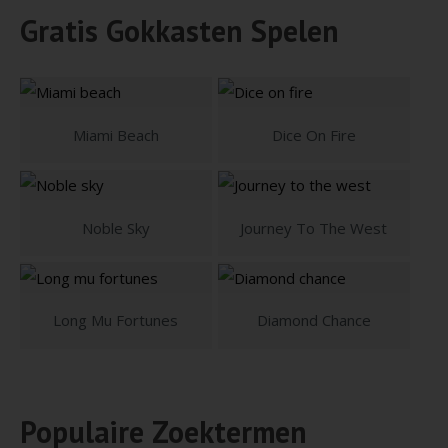
Gratis Gokkasten Spelen
Miami Beach
Dice On Fire
Noble Sky
Journey To The West
Long Mu Fortunes
Diamond Chance
Populaire Zoektermen