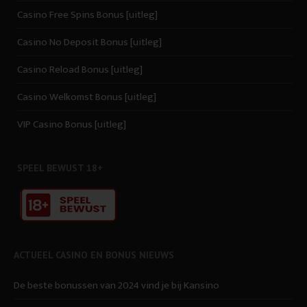
Casino Free Spins Bonus [uitleg]
Casino No Deposit Bonus [uitleg]
Casino Reload Bonus [uitleg]
Casino Welkomst Bonus [uitleg]
VIP Casino Bonus [uitleg]
SPEEL BEWUST 18+
ACTUEEL CASINO EN BONUS NIEUWS
De beste bonussen van 2024 vind je bij Kansino