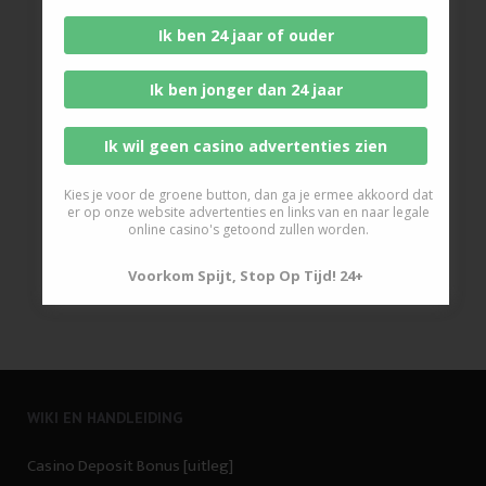
Ik ben 24 jaar of ouder
Ik ben jonger dan 24 jaar
Ik wil geen casino advertenties zien
Kies je voor de groene button, dan ga je ermee akkoord dat
er op onze website advertenties en links van en naar legale
online casino's getoond zullen worden.
Voorkom Spijt, Stop Op Tijd! 24+
WIKI EN HANDLEIDING
Casino Deposit Bonus [uitleg]