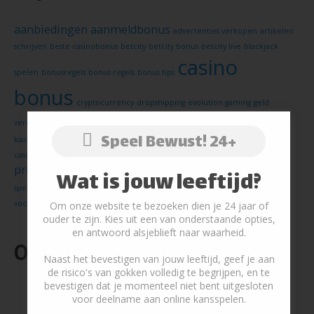
aanbiedingen
aanmeldbonus
advertenties verkopen
artikelen
schrijven
beste casinobonus
betcity
betcity bonus
betcity live
blackjack
casino
spelen
bonusregels
bonus regels
bonus tips
bonus
cryptocurrency
dropshipping
evolution gaming
geld
gratis gokken
verdienen
gokkasten spelen
jack's casino
jacks.nl
Speel Bewust! 24+
kansino
kansino.nl
kansino bonus
korting
kaartspel
live
casino
mobiel gokken
nadelen
netent
net entertainment
netent touch
promoties
Wat is jouw leeftijd?
registratie bonus
restricties
slots
smartphone casino
videoslots
spelregels
stockfotos
strategie
tablet gokken
tafelspel
voorwaarden
webshop starten
Om onze website te bezoeken dien je 24 jaar of
ouder te zijn. Kies uit een van onderstaande opties,
en antwoord alsjeblieft naar waarheid.
Onze Aanrader
Naast het bevestigen van jouw leeftijd, geef je aan
de risico's van gokken volledig te begrijpen, en te
bevestigen dat je momenteel niet bent uitgesloten
voor deelname aan online kansspelen.