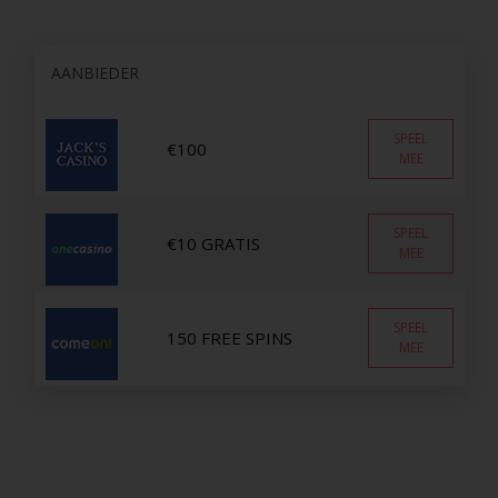
AANBIEDER
SPEEL
€100
MEE
SPEEL
€10 GRATIS
MEE
SPEEL
150 FREE SPINS
MEE