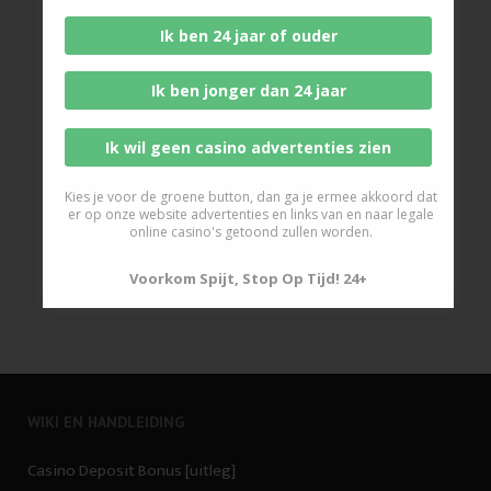
Ik ben 24 jaar of ouder
Ik ben jonger dan 24 jaar
Ik wil geen casino advertenties zien
Kies je voor de groene button, dan ga je ermee akkoord dat
er op onze website advertenties en links van en naar legale
online casino's getoond zullen worden.
Voorkom Spijt, Stop Op Tijd! 24+
WIKI EN HANDLEIDING
Casino Deposit Bonus [uitleg]