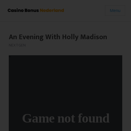
Menu
An Evening With Holly Madison
NEXTGEN