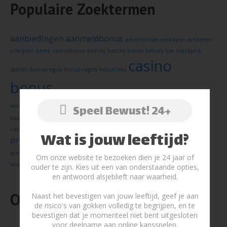
Populaire Zoektermen
aanbiedingen
aanmeldbonus
advertenties verkopen
artikelen
schrijven
beste casinobonus
betcity
betcity bonus
betcity live
blackjack
casino
spelen
bonusregels
bonus regels
bonus tips
bonus
cryptocurrency
dropshipping
evolution gaming
geld
gratis gokken
verdienen
gokkasten spelen
jack's casino
jacks.nl
Speel Bewust! 24+
kansino
kansino.nl
kansino bonus
korting
kaartspel
live
casino
mobiel gokken
nadelen
netent
net entertainment
netent touch
Wat is jouw leeftijd?
promoties
registratie bonus
restricties
slots
smartphone casino
videoslots
spelregels
stockfotos
strategie
tablet gokken
tafelspel
Om onze website te bezoeken dien je 24 jaar of
voorwaarden
webshop starten
ouder te zijn. Kies uit een van onderstaande opties,
en antwoord alsjeblieft naar waarheid.
Onze Aanrader
Naast het bevestigen van jouw leeftijd, geef je aan
de risico's van gokken volledig te begrijpen, en te
bevestigen dat je momenteel niet bent uitgesloten
voor deelname aan online kansspelen.