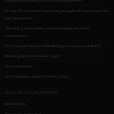
De beste bonussen van 2024 vind je bij Kansino
Pro tip: dit is de reden waarom je geen gebruik moet maken van
een casinobonus
Alles wat je moet weten over bonusregels en casino
voorwaarden
Dit is waarom Kansino Nederland geen bonussen aanbiedt!
Mobiel gokken met Netent Touch
Slots van Netent
Gratis blackjack spelen bij Jack’s Casino
BESTE ONLINE GAMEPROVIDERS
Netent Slots