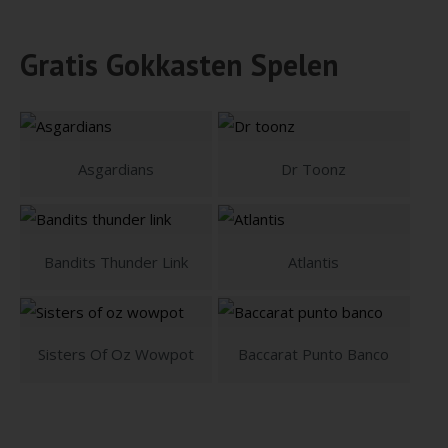
Gratis Gokkasten Spelen
Asgardians
Dr Toonz
Bandits Thunder Link
Atlantis
Sisters Of Oz Wowpot
Baccarat Punto Banco