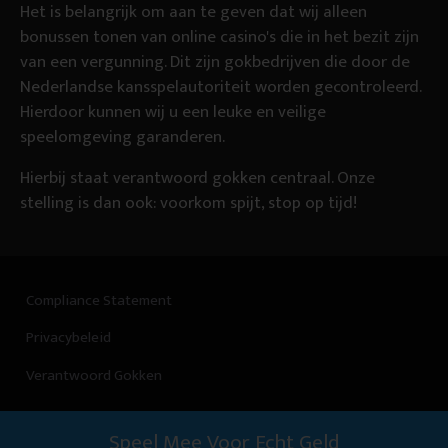
Het is belangrijk om aan te geven dat wij alleen
bonussen tonen van online casino's die in het bezit zijn
van een vergunning. Dit zijn gokbedrijven die door de
Nederlandse kansspelautoriteit worden gecontroleerd.
Hierdoor kunnen wij u een leuke en veilige
speelomgeving garanderen.
Hierbij staat verantwoord gokken centraal. Onze
stelling is dan ook: voorkom spijt, stop op tijd!
Compliance Statement
Privacybeleid
Verantwoord Gokken
Speel Mee Voor Echt Geld