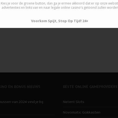
Kies je voor de groene button, dan ga je ermee akkoord dat er op onze websi
advertenties en links van en naar legale online casino's getoond zullen worden
Voorkom Spijt, Stop Op Tijd! 24+
SINO EN BONUS NIEUWS
BESTE ONLINE GAMEPROVIDERS
ussen van 2024 vind je bij
Netent Slots
Novomatic Gokkasten