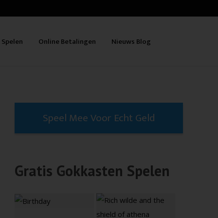
s Spelen
Online Betalingen
Nieuws Blog
Speel Mee Voor Echt Geld
Gratis Gokkasten Spelen