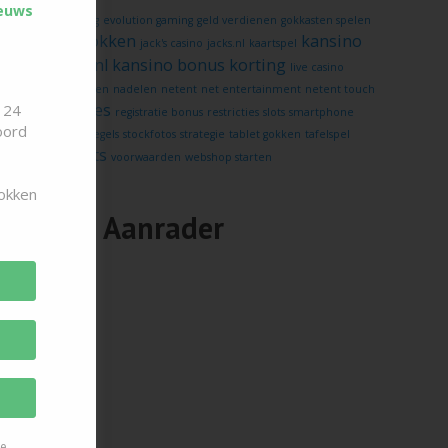
euws
dropshipping
evolution gaming
geld verdienen
gokkasten spelen
gratis gokken
kansino
jack's casino
jacks.nl
kaartspel
kansino.nl
kansino bonus
korting
live casino
mobiel gokken
nadelen
netent
net entertainment
netent touch
promoties
 24
registratie bonus
restricties
slots
smartphone
oord
casino
spelregels
stockfotos
strategie
tablet gokken
tafelspel
videoslots
voorwaarden
webshop starten
gokken
Onze Aanrader
te