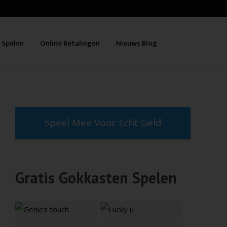
s Spelen
Online Betalingen
Nieuws Blog
Speel Mee Voor Echt Geld
Gratis Gokkasten Spelen