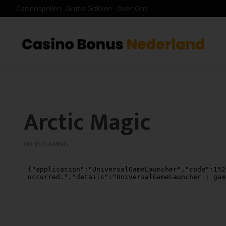
Casinospellen
Gratis Gokken
Over Ons
Arctic Magic
MICROGAMING