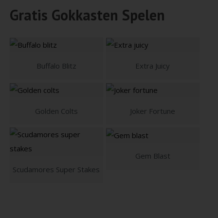
Gratis Gokkasten Spelen
Buffalo Blitz
Extra Juicy
Golden Colts
Joker Fortune
Gem Blast
Scudamores Super Stakes