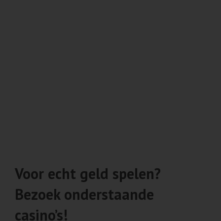
Voor echt geld spelen?
Bezoek onderstaande
casino’s!