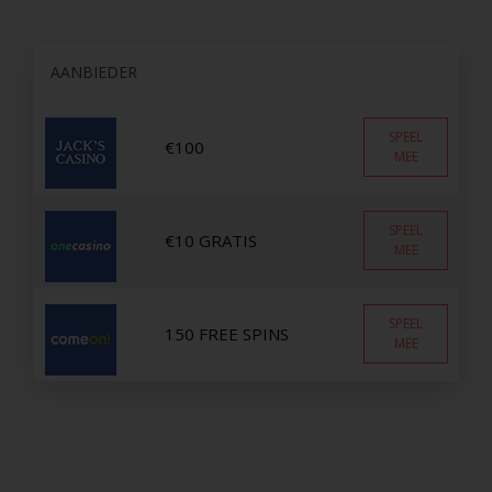
AANBIEDER
SPEEL
€100
MEE
SPEEL
€10 GRATIS
MEE
SPEEL
150 FREE SPINS
MEE