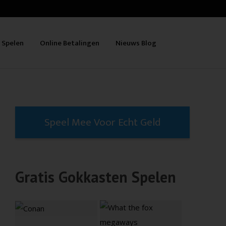
s Spelen
Online Betalingen
Nieuws Blog
Speel Mee Voor Echt Geld
Gratis Gokkasten Spelen