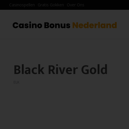
Casinospellen
Gratis Gokken
Over Ons
Black River Gold
ELK