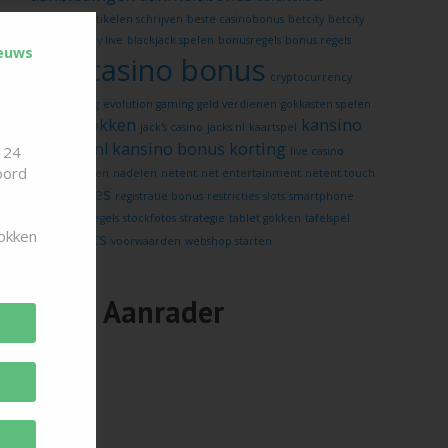
verkopen
artikelen schrijven
beste casinobonus
betcity
betcity
bonus
betcity live
blackjack spelen
bonusregels
bonus regels
euws
casino bonus
bonus tips
cryptocurrency
dropshipping
evolution gaming
geld verdienen
gokkasten spelen
gratis gokken
kansino
jack's casino
jacks.nl
kaartspel
kansino.nl
kansino bonus
korting
 24
live casino
oord
mobiel gokken
nadelen
netent
net entertainment
netent touch
promoties
registratie bonus
restricties
slots
smartphone
casino
spelregels
stockfotos
strategie
tablet gokken
tafelspel
gokken
videoslots
voorwaarden
webshop starten
Onze Aanrader