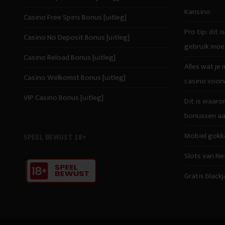
Kansino
Casino Free Spins Bonus [uitleg]
Pro tip: dit
Casino No Deposit Bonus [uitleg]
gebruik moe
Casino Reload Bonus [uitleg]
Alles wat je
Casino Welkomst Bonus [uitleg]
casino voor
VIP Casino Bonus [uitleg]
Dit is waar
bonussen aa
Mobiel gokk
SPEEL BEWUST 18+
Slots van Ne
Gratis blackj