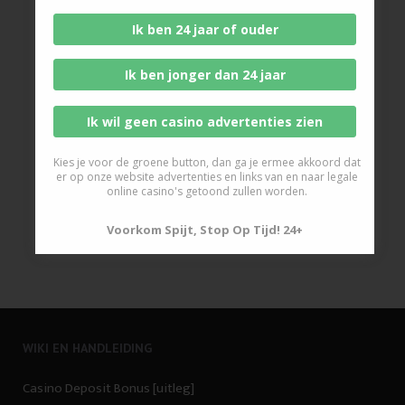
Ik ben 24 jaar of ouder
Ik ben jonger dan 24 jaar
Ik wil geen casino advertenties zien
Kies je voor de groene button, dan ga je ermee akkoord dat
er op onze website advertenties en links van en naar legale
online casino's getoond zullen worden.
Voorkom Spijt, Stop Op Tijd! 24+
WIKI EN HANDLEIDING
Casino Deposit Bonus [uitleg]