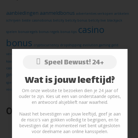
aanbiedingen
aanmeldbonus
advertenties verkopen
artikelen
schrijven
beste casinobonus
betcity
betcity bonus
betcity live
blackjack
casino
spelen
bonusregels
bonus regels
bonus tips
bonus
cryptocurrency
dropshipping
evolution gaming
geld
gratis gokken
verdienen
gokkasten spelen
jack's casino
jacks.nl
Speel Bewust! 24+
kansino
kansino.nl
kansino bonus
korting
kaartspel
live
casino
mobiel gokken
nadelen
netent
net entertainment
netent touch
promoties
Wat is jouw leeftijd?
registratie bonus
restricties
slots
smartphone casino
videoslots
spelregels
stockfotos
strategie
tablet gokken
tafelspel
voorwaarden
webshop starten
Om onze website te bezoeken dien je 24 jaar of
ouder te zijn. Kies uit een van onderstaande opties,
en antwoord alsjeblieft naar waarheid.
Onze Aanrader
Naast het bevestigen van jouw leeftijd, geef je aan
de risico's van gokken volledig te begrijpen, en te
bevestigen dat je momenteel niet bent uitgesloten
voor deelname aan online kansspelen.