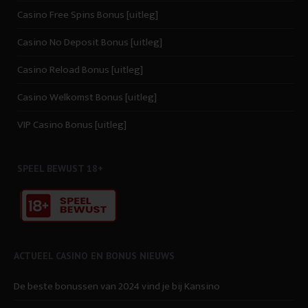
Casino Free Spins Bonus [uitleg]
Casino No Deposit Bonus [uitleg]
Casino Reload Bonus [uitleg]
Casino Welkomst Bonus [uitleg]
VIP Casino Bonus [uitleg]
SPEEL BEWUST 18+
ACTUEEL CASINO EN BONUS NIEUWS
De beste bonussen van 2024 vind je bij Kansino