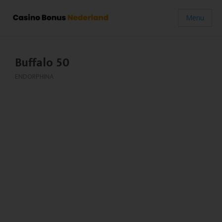
Menu
Buffalo 50
ENDORPHINA