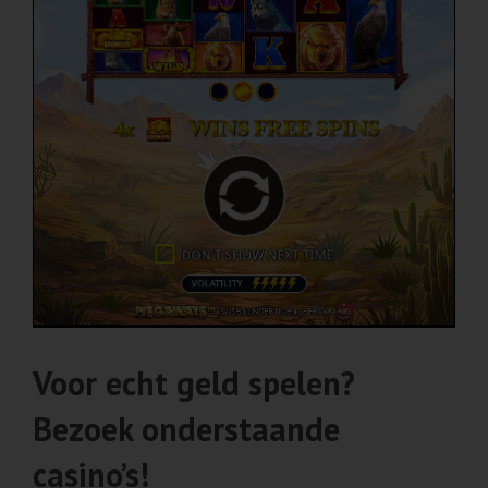
Voor echt geld spelen?
Bezoek onderstaande
casino’s!