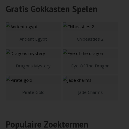
Gratis Gokkasten Spelen
Ancient Egypt
Chibeasties 2
Dragons Mystery
Eye Of The Dragon
Pirate Gold
Jade Charms
Populaire Zoektermen