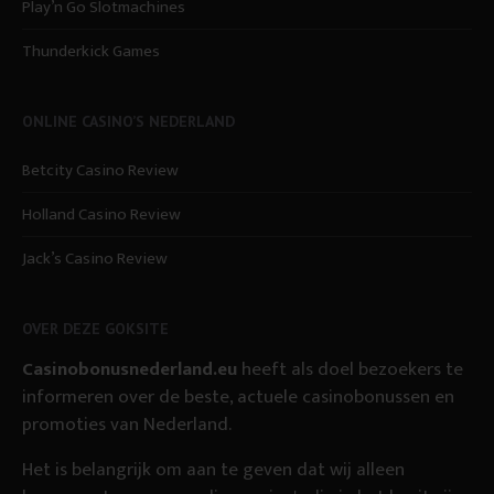
Play’n Go Slotmachines
Thunderkick Games
ONLINE CASINO’S NEDERLAND
Betcity Casino Review
Holland Casino Review
Jack’s Casino Review
OVER DEZE GOKSITE
Casinobonusnederland.eu
heeft als doel bezoekers te
informeren over de beste, actuele casinobonussen en
promoties van Nederland.
Het is belangrijk om aan te geven dat wij alleen