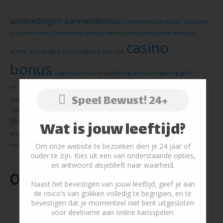
aanbiedingen
aanmeldbonus
advertenties verkopen
artikelen
schrijven
beste casinobonus
betcity
betcity bonus
betcity live
blackjack
casino
spelen
bonusregels
bonus regels
bonus tips
bonus
cryptocurrency
dropshipping
evolution gaming
geld
gratis gokken
verdienen
gokkasten spelen
jack's casino
jacks.nl
Speel Bewust! 24+
kansino
kansino.nl
kansino bonus
korting
kaartspel
live
casino
mobiel gokken
nadelen
netent
net entertainment
netent touch
promoties
Wat is jouw leeftijd?
registratie bonus
restricties
slots
smartphone casino
videoslots
spelregels
stockfotos
strategie
tablet gokken
tafelspel
voorwaarden
webshop starten
Om onze website te bezoeken dien je 24 jaar of
ouder te zijn. Kies uit een van onderstaande opties,
en antwoord alsjeblieft naar waarheid.
Onze Aanrader
Naast het bevestigen van jouw leeftijd, geef je aan
de risico's van gokken volledig te begrijpen, en te
bevestigen dat je momenteel niet bent uitgesloten
voor deelname aan online kansspelen.