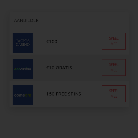
AANBIEDER
SPEEL
€100
MEE
SPEEL
€10 GRATIS
MEE
SPEEL
150 FREE SPINS
MEE