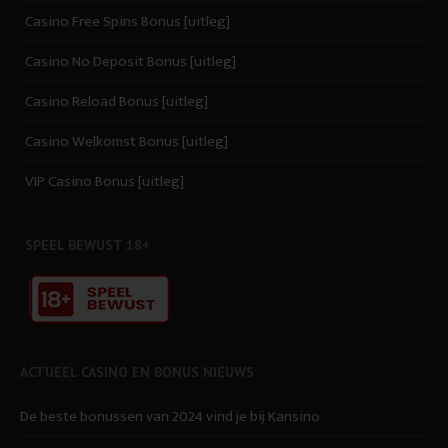
Casino Free Spins Bonus [uitleg]
Casino No Deposit Bonus [uitleg]
Casino Reload Bonus [uitleg]
Casino Welkomst Bonus [uitleg]
VIP Casino Bonus [uitleg]
SPEEL BEWUST 18+
ACTUEEL CASINO EN BONUS NIEUWS
De beste bonussen van 2024 vind je bij Kansino