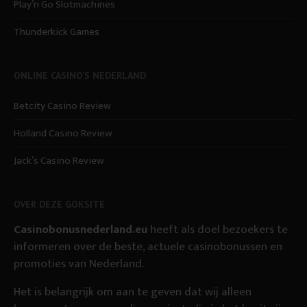
Play’n Go Slotmachines
Thunderkick Games
ONLINE CASINO’S NEDERLAND
Betcity Casino Review
Holland Casino Review
Jack’s Casino Review
OVER DEZE GOKSITE
Casinobonusnederland.eu
heeft als doel bezoekers te
informeren over de beste, actuele casinobonussen en
promoties van Nederland.
Het is belangrijk om aan te geven dat wij alleen