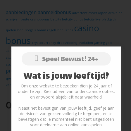
aanbiedingen
aanmeldbonus
advertenties verkopen
artikelen
schrijven
beste casinobonus
betcity
betcity bonus
betcity live
blackjack
casino
spelen
bonusregels
bonus regels
bonus tips
bonus
cryptocurrency
dropshipping
evolution gaming
geld
gratis gokken
verdienen
gokkasten spelen
jack's casino
jacks.nl
Speel Bewust! 24+
kansino
kansino.nl
kansino bonus
korting
kaartspel
live
casino
mobiel gokken
nadelen
netent
net entertainment
netent touch
promoties
Wat is jouw leeftijd?
registratie bonus
restricties
slots
smartphone casino
videoslots
spelregels
stockfotos
strategie
tablet gokken
tafelspel
voorwaarden
webshop starten
Om onze website te bezoeken dien je 24 jaar of
ouder te zijn. Kies uit een van onderstaande opties,
en antwoord alsjeblieft naar waarheid.
Onze Aanrader
Naast het bevestigen van jouw leeftijd, geef je aan
de risico's van gokken volledig te begrijpen, en te
bevestigen dat je momenteel niet bent uitgesloten
voor deelname aan online kansspelen.