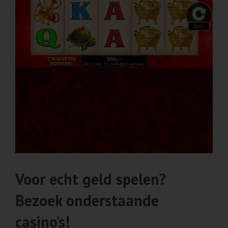
Voor echt geld spelen?
Bezoek onderstaande
casino’s!