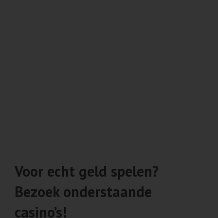
Voor echt geld spelen?
Bezoek onderstaande
casino’s!