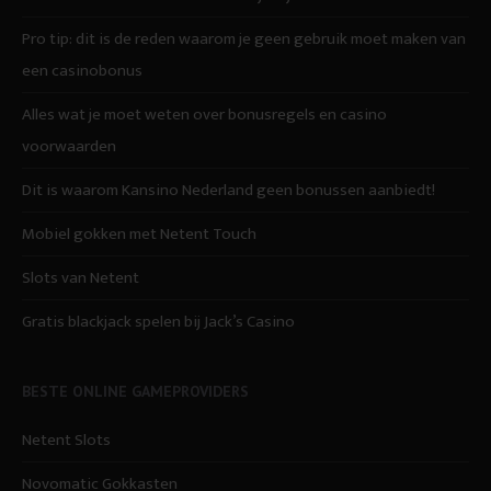
Pro tip: dit is de reden waarom je geen gebruik moet maken van
een casinobonus
Alles wat je moet weten over bonusregels en casino
voorwaarden
Dit is waarom Kansino Nederland geen bonussen aanbiedt!
Mobiel gokken met Netent Touch
Slots van Netent
Gratis blackjack spelen bij Jack’s Casino
BESTE ONLINE GAMEPROVIDERS
Netent Slots
Novomatic Gokkasten