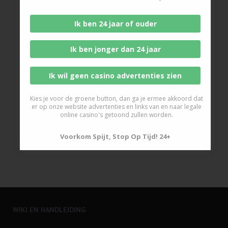
Ik ben 24 jaar of ouder
Ik ben jonger dan 24 jaar
Ik wil geen casino advertenties zien
Kies je voor de groene button, dan ga je ermee akkoord dat
er op onze website advertenties en links van en naar legale
online casino's getoond zullen worden.
Voorkom Spijt, Stop Op Tijd! 24+
WIKI EN HANDLEIDING