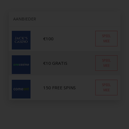
AANBIEDER
SPEEL
€100
MEE
SPEEL
€10 GRATIS
MEE
SPEEL
150 FREE SPINS
MEE