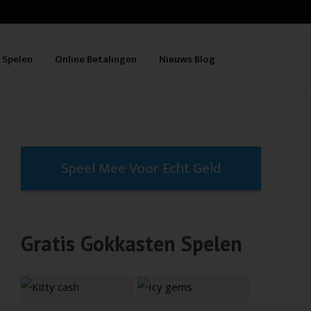
s Spelen
Online Betalingen
Nieuws Blog
Speel Mee Voor Echt Geld
Gratis Gokkasten Spelen