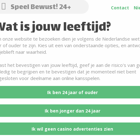
Speel Bewust! 24+
Contact
Ni
 onderstaande casino’s!
at is jouw leeftijd?
REVIEW SCORE
 onze website te bezoeken dien je volgens de Nederlandse wet
r of ouder te zijn. Kies uit een van onderstaande opties, en antw
jeblieft naar waarheid.
SPEEL MEE
st het bevestigen van jouw leeftijd, geef je aan de risico's van 
lledig te begrijpen en te bevestigen dat je momenteel niet bent
tgesloten voor deelname aan online kansspelen.
Ik ben 24 jaar of ouder
SPEEL MEE
Ik ben jonger dan 24 jaar
SPEEL MEE
Ik wil geen casino advertenties zien