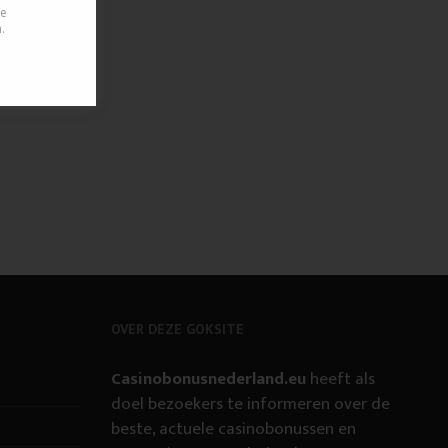
te
.
OVER DEZE GOKSITE
Casinobonusnederland.eu
heeft als
doel bezoekers te informeren over de
beste, actuele casinobonussen en