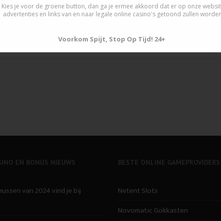
Kies je voor de groene button, dan ga je ermee akkoord dat er op onze websi
advertenties en links van en naar legale online casino's getoond zullen worden
Voorkom Spijt, Stop Op Tijd! 24+
SINO EN BONUS NIEUWS
BESTE ONLINE GAMEPROVIDERS
ussen van 2024 vind je bij
Netent Slots
Novomatic Gokkasten