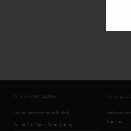
WIKI EN HANDLEIDING
ACTUEEL CA
Casino Deposit Bonus [uitleg]
De beste bon
Kansino
Casino Free Spins Bonus [uitleg]