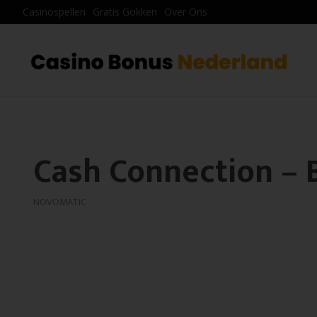
Casinospellen
Gratis Gokken
Over Ons
Cash Connection – 
NOVOMATIC