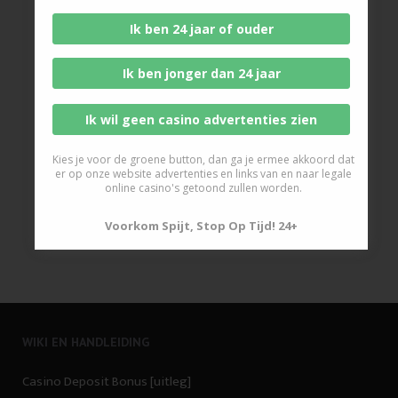
Ik ben 24 jaar of ouder
Ik ben jonger dan 24 jaar
Ik wil geen casino advertenties zien
Kies je voor de groene button, dan ga je ermee akkoord dat
er op onze website advertenties en links van en naar legale
online casino's getoond zullen worden.
Voorkom Spijt, Stop Op Tijd! 24+
WIKI EN HANDLEIDING
Casino Deposit Bonus [uitleg]