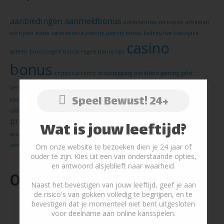
aanbiedingen
aanmeldbonus
advertenties verkopen
artikelen
schrijven
beste casinobonus
betcity
betcity bonus
betcity live
blackjack
casino
spelen
bonusregels
bonus regels
bonus tips
bonus
cryptocurrency
dropshipping
evolution gaming
geld
gratis gokken
verdienen
gokkasten spelen
jack's casino
jacks.nl
Speel Bewust! 24+
kansino
kansino.nl
kansino bonus
korting
kaartspel
live
casino
mobiel gokken
nadelen
netent
net entertainment
netent touch
promoties
Wat is jouw leeftijd?
registratie bonus
restricties
slots
smartphone casino
videoslots
spelregels
stockfotos
strategie
tablet gokken
tafelspel
voorwaarden
webshop starten
Om onze website te bezoeken dien je 24 jaar of
ouder te zijn. Kies uit een van onderstaande opties,
en antwoord alsjeblieft naar waarheid.
Onze Aanrader
Naast het bevestigen van jouw leeftijd, geef je aan
de risico's van gokken volledig te begrijpen, en te
bevestigen dat je momenteel niet bent uitgesloten
voor deelname aan online kansspelen.