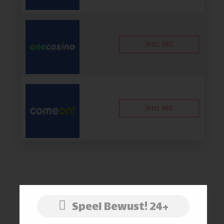
SPEEL MEE
SPEEL MEE
Populaire Zoektermen
Speel Bewust! 24+
aanbiedingen
aanmeldbonus
advertenties verkopen