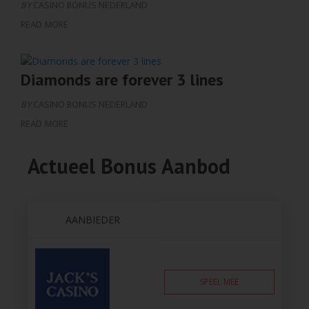
BY
CASINO BONUS NEDERLAND
READ MORE
Diamonds are forever 3 lines
BY
CASINO BONUS NEDERLAND
READ MORE
Actueel Bonus Aanbod
AANBIEDER
SPEEL MEE