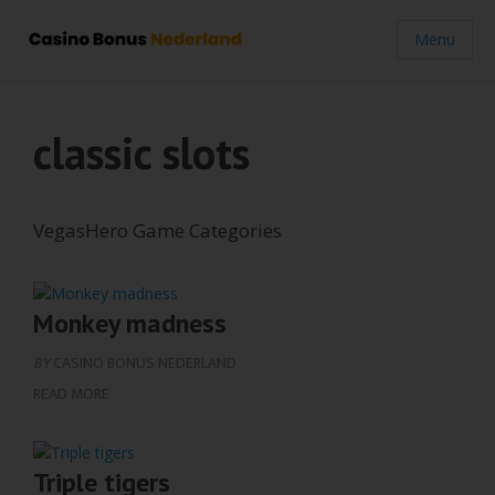
Menu
classic slots
VegasHero Game Categories
Monkey madness
BY
CASINO BONUS NEDERLAND
READ MORE
Triple tigers