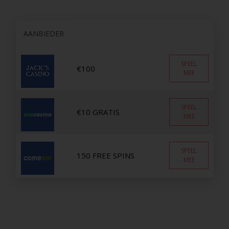
AANBIEDER
SPEEL
€100
MEE
SPEEL
€10 GRATIS
MEE
SPEEL
150 FREE SPINS
MEE