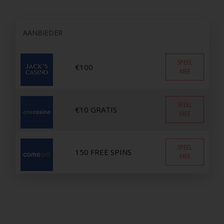
AANBIEDER
SPEEL
€100
MEE
SPEEL
€10 GRATIS
MEE
SPEEL
150 FREE SPINS
MEE