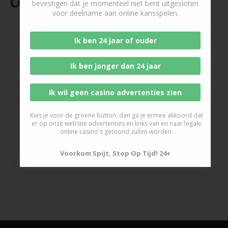
Onze Aanrader
bevestigen dat je momenteel niet bent uitgesloten
voor deelname aan online kansspelen.
Ik ben 24 jaar of ouder
Ik ben jonger dan 24 jaar
Ik wil geen casino advertenties zien
Kies je voor de groene button, dan ga je ermee akkoord dat
er op onze website advertenties en links van en naar legale
online casino's getoond zullen worden.
Voorkom Spijt, Stop Op Tijd! 24+