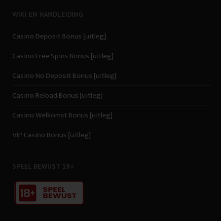
WIKI EN HANDLEIDING
Casino Deposit Bonus [uitleg]
Casino Free Spins Bonus [uitleg]
Casino No Deposit Bonus [uitleg]
Casino Reload Bonus [uitleg]
Casino Welkomst Bonus [uitleg]
VIP Casino Bonus [uitleg]
SPEEL BEWUST 18+