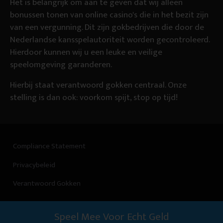
Het is belangrijk om aan te geven dat wij alleen
bonussen tonen van online casino's die in het bezit zijn
van een vergunning. Dit zijn gokbedrijven die door de
Nederlandse kansspelautoriteit worden gecontroleerd.
Hierdoor kunnen wij u een leuke en veilige
speelomgeving garanderen.
Hierbij staat verantwoord gokken centraal. Onze
stelling is dan ook: voorkom spijt, stop op tijd!
Compliance Statement
Privacybeleid
Verantwoord Gokken
Speel Mee Voor Echt Geld