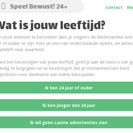
Speel Bewust! 24+
Contact
Ni
 onderstaande casino’s!
at is jouw leeftijd?
REVIEW SCORE
 onze website te bezoeken dien je volgens de Nederlandse wet
r of ouder te zijn. Kies uit een van onderstaande opties, en antw
jeblieft naar waarheid.
SPEEL MEE
st het bevestigen van jouw leeftijd, geef je aan de risico's van 
lledig te begrijpen en te bevestigen dat je momenteel niet bent
tgesloten voor deelname aan online kansspelen.
Ik ben 24 jaar of ouder
SPEEL MEE
Ik ben jonger dan 24 jaar
SPEEL MEE
Ik wil geen casino advertenties zien