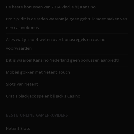
De beste bonussen van 2024 vind je bij Kansino
Pro tip: dit is de reden waarom je geen gebruik moet maken van
een casinobonus
Alles wat je moet weten over bonusregels en casino
voorwaarden
Dit is waarom Kansino Nederland geen bonussen aanbiedt!
Mobiel gokken met Netent Touch
Slots van Netent
Gratis blackjack spelen bij Jack’s Casino
BESTE ONLINE GAMEPROVIDERS
Netent Slots