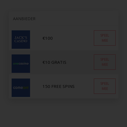
AANBIEDER
SPEEL
€100
MEE
SPEEL
€10 GRATIS
MEE
SPEEL
150 FREE SPINS
MEE