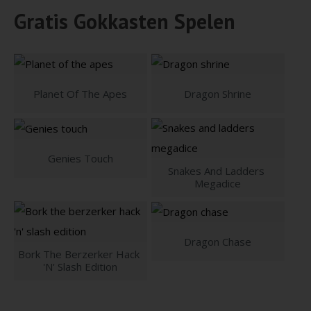
Gratis Gokkasten Spelen
Planet Of The Apes
Dragon Shrine
Genies Touch
Snakes And Ladders 
Megadice
Dragon Chase
Bork The Berzerker Hack 
'n' Slash Edition