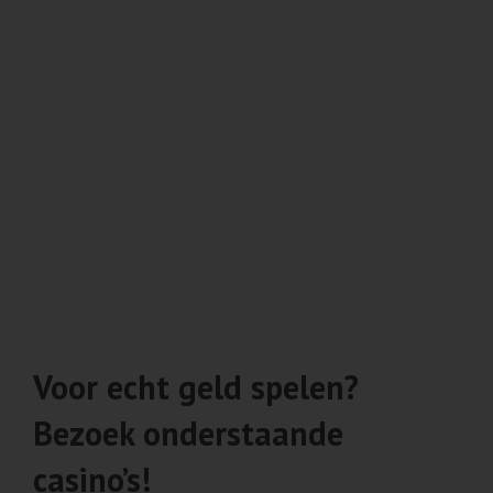
Voor echt geld spelen?
Bezoek onderstaande
casino’s!