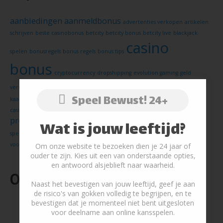
aanbiedingen
aanmeldbonus
advertenties verkopen
artikelen
schrijven
beste casinobonus
betcity
betcity bonus
betcity live
blackjack
casino
spelen
bonusregels
bonus regels
bonus tips
bonus
cryptocurrency
dropshipping
evolution gaming
geld
gratis gokken
verdienen
gokkasten spelen
jack's casino
jacks.nl
Speel Bewust! 24+
kansino
kansino.nl
kansino bonus
korting
kaartspel
live
casino
mobiel gokken
nadelen
netent
net entertainment
netent touch
promoties
Wat is jouw leeftijd?
registratie bonus
restricties
slots
smartphone casino
videoslots
spelregels
stockfotos
strategie
tablet gokken
tafelspel
voorwaarden
webshop starten
Om onze website te bezoeken dien je 24 jaar of
ouder te zijn. Kies uit een van onderstaande opties,
en antwoord alsjeblieft naar waarheid.
Onze Aanrader
Naast het bevestigen van jouw leeftijd, geef je aan
de risico's van gokken volledig te begrijpen, en te
bevestigen dat je momenteel niet bent uitgesloten
voor deelname aan online kansspelen.