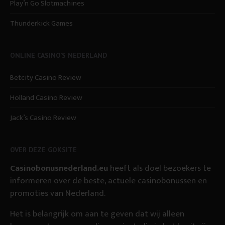
Play’n Go Slotmachines
Thunderkick Games
ONLINE CASINO’S NEDERLAND
Betcity Casino Review
Holland Casino Review
Jack’s Casino Review
OVER DEZE GOKSITE
Casinobonusnederland.eu
heeft als doel bezoekers te
informeren over de beste, actuele casinobonussen en
promoties van Nederland.
Het is belangrijk om aan te geven dat wij alleen