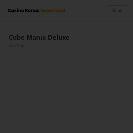
Menu
Cube Mania Deluxe
WAZDAN