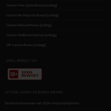
Casino Free Spins Bonus [uitleg]
Casino No Deposit Bonus [uitleg]
Casino Reload Bonus [uitleg]
Casino Welkomst Bonus [uitleg]
VIP Casino Bonus [uitleg]
SPEEL BEWUST 18+
ACTUEEL CASINO EN BONUS NIEUWS
De beste bonussen van 2024 vind je bij Kansino