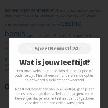
aanbiedingen
aanmeldbonus
advertenties verkopen
artikelen
schrijven
beste casinobonus
betcity
betcity bonus
betcity live
blackjack
casino
spelen
bonusregels
bonus regels
bonus tips
bonus
cryptocurrency
dropshipping
evolution gaming
geld
gratis gokken
verdienen
gokkasten spelen
jack's casino
jacks.nl
Speel Bewust! 24+
kansino
kansino.nl
kansino bonus
korting
kaartspel
live
casino
mobiel gokken
nadelen
netent
net entertainment
netent touch
promoties
Wat is jouw leeftijd?
registratie bonus
restricties
slots
smartphone casino
videoslots
spelregels
stockfotos
strategie
tablet gokken
tafelspel
voorwaarden
webshop starten
Om onze website te bezoeken dien je 24 jaar of
ouder te zijn. Kies uit een van onderstaande opties,
en antwoord alsjeblieft naar waarheid.
Onze Aanrader
Naast het bevestigen van jouw leeftijd, geef je aan
de risico's van gokken volledig te begrijpen, en te
bevestigen dat je momenteel niet bent uitgesloten
voor deelname aan online kansspelen.