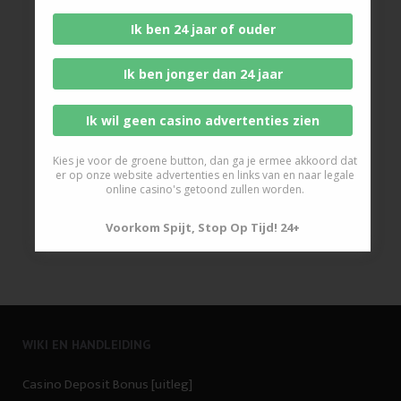
Ik ben 24 jaar of ouder
Ik ben jonger dan 24 jaar
Ik wil geen casino advertenties zien
Kies je voor de groene button, dan ga je ermee akkoord dat
er op onze website advertenties en links van en naar legale
online casino's getoond zullen worden.
Voorkom Spijt, Stop Op Tijd! 24+
WIKI EN HANDLEIDING
Casino Deposit Bonus [uitleg]