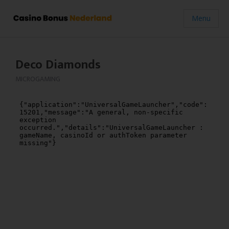
Menu
Deco Diamonds
MICROGAMING