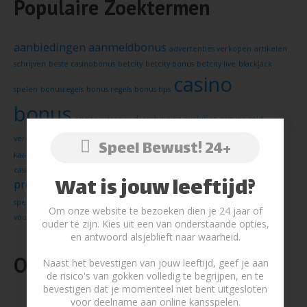
Populaire Zoektermen
aanbiedingen
aanmeldbonus
advertenties verkopen
artikelen
schrijven
beste casinobonus
betcity
betcity bonus
betcity live
blackjack
casino
spelen
bonusregels
bonus regels
bonus tips
bonus
cryptocurrency
dropshipping
evolution gaming
geld
gratis gokken
verdienen
gokkasten spelen
jack's casino
jacks.nl
Speel Bewust! 24+
kansino
kansino.nl
kansino bonus
korting
kaartspel
live
casino
mobiel gokken
nadelen
netent
net entertainment
netent touch
Wat is jouw leeftijd?
promoties
registratie bonus
restricties
slots
smartphone casino
videoslots
spelregels
stockfotos
strategie
tablet gokken
tafelspel
Om onze website te bezoeken dien je 24 jaar of
voorwaarden
webshop starten
ouder te zijn. Kies uit een van onderstaande opties,
en antwoord alsjeblieft naar waarheid.
Onze Aanrader
Naast het bevestigen van jouw leeftijd, geef je aan
de risico's van gokken volledig te begrijpen, en te
bevestigen dat je momenteel niet bent uitgesloten
voor deelname aan online kansspelen.