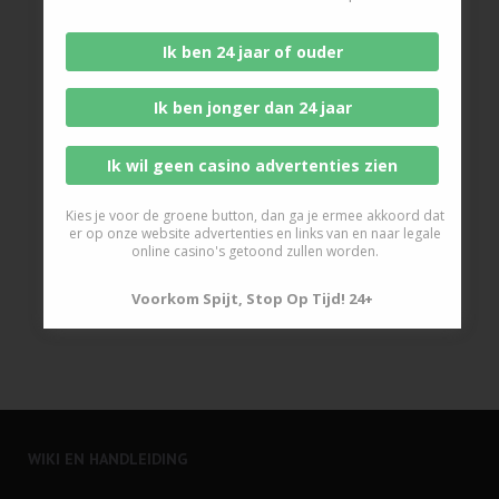
Ik ben 24 jaar of ouder
Ik ben jonger dan 24 jaar
Ik wil geen casino advertenties zien
Kies je voor de groene button, dan ga je ermee akkoord dat
er op onze website advertenties en links van en naar legale
online casino's getoond zullen worden.
Voorkom Spijt, Stop Op Tijd! 24+
WIKI EN HANDLEIDING