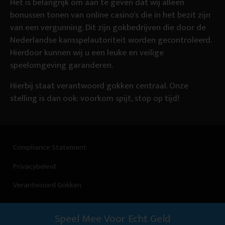
Het is belangrijk om aan te geven dat wij alleen
bonussen tonen van online casino's die in het bezit zijn
van een vergunning. Dit zijn gokbedrijven die door de
Nederlandse kansspelautoriteit worden gecontroleerd.
Hierdoor kunnen wij u een leuke en veilige
speelomgeving garanderen.
Hierbij staat verantwoord gokken centraal. Onze
stelling is dan ook: voorkom spijt, stop op tijd!
Compliance Statement
Privacybeleid
Verantwoord Gokken
Speel Mee Voor Echt Geld