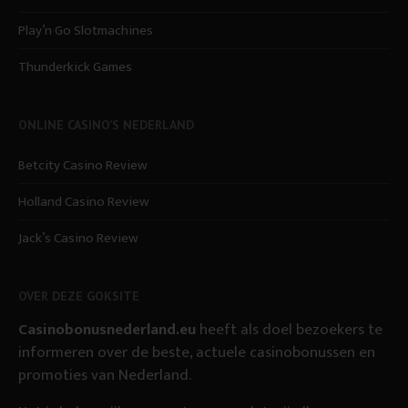
Play’n Go Slotmachines
Thunderkick Games
ONLINE CASINO’S NEDERLAND
Betcity Casino Review
Holland Casino Review
Jack’s Casino Review
OVER DEZE GOKSITE
Casinobonusnederland.eu
heeft als doel bezoekers te
informeren over de beste, actuele casinobonussen en
promoties van Nederland.