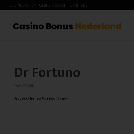
Casinospellen
Gratis Gokken
Over Ons
Dr Fortuno
YGGDRASIL