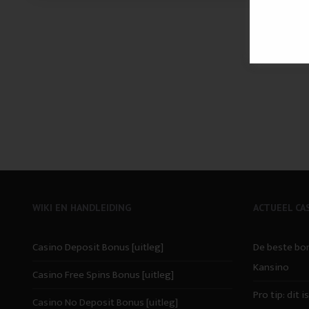
WIKI EN HANDLEIDING
ACTUEEL CA
Casino Deposit Bonus [uitleg]
De beste bon
Kansino
Casino Free Spins Bonus [uitleg]
Pro tip: dit
Casino No Deposit Bonus [uitleg]