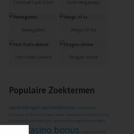
Colossal Cash Zone
Gold Megaways
Renegades
Wings Of Ra
Hot Fruits Deluxe
Dragon Shrine
Populaire Zoektermen
aanbiedingen
aanmeldbonus
advertenties
verkopen
artikelen schrijven
beste casinobonus
betcity
betcity
bonus
betcity live
blackjack spelen
bonusregels
bonus regels
casino bonus
bonus tips
cryptocurrency