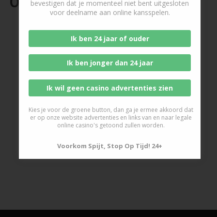
Onze Aanrader
bevestigen dat je momenteel niet bent uitgesloten
voor deelname aan online kansspelen.
Ik ben 24 jaar of ouder
Ik ben jonger dan 24 jaar
Ik wil geen casino advertenties zien
Kies je voor de groene button, dan ga je ermee akkoord dat
er op onze website advertenties en links van en naar legale
online casino's getoond zullen worden.
Voorkom Spijt, Stop Op Tijd! 24+