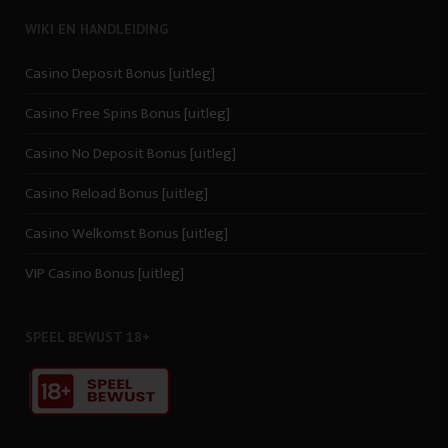
WIKI EN HANDLEIDING
Casino Deposit Bonus [uitleg]
Casino Free Spins Bonus [uitleg]
Casino No Deposit Bonus [uitleg]
Casino Reload Bonus [uitleg]
Casino Welkomst Bonus [uitleg]
VIP Casino Bonus [uitleg]
SPEEL BEWUST 18+