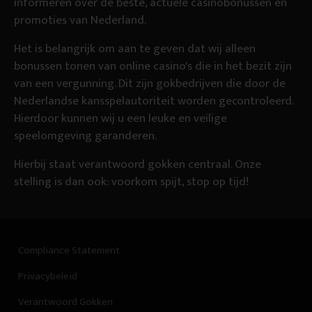
informeren over de beste, actuele casinobonussen en
promoties van Nederland.
Het is belangrijk om aan te geven dat wij alleen
bonussen tonen van online casino's die in het bezit zijn
van een vergunning. Dit zijn gokbedrijven die door de
Nederlandse kansspelautoriteit worden gecontroleerd.
Hierdoor kunnen wij u een leuke en veilige
speelomgeving garanderen.
Hierbij staat verantwoord gokken centraal. Onze
stelling is dan ook: voorkom spijt, stop op tijd!
Compliance Statement
Privacybeleid
Verantwoord Gokken