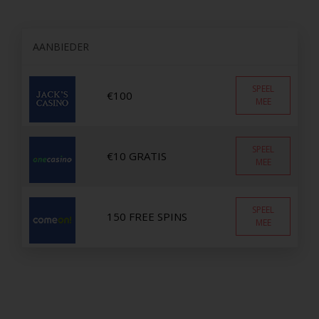
AANBIEDER
SPEEL
€100
MEE
SPEEL
€10 GRATIS
MEE
SPEEL
150 FREE SPINS
MEE