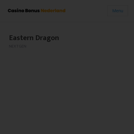
Menu
Eastern Dragon
NEXTGEN