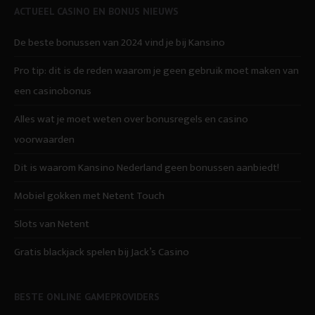
ACTUEEL CASINO EN BONUS NIEUWS
De beste bonussen van 2024 vind je bij Kansino
Pro tip: dit is de reden waarom je geen gebruik moet maken van
een casinobonus
Alles wat je moet weten over bonusregels en casino
voorwaarden
Dit is waarom Kansino Nederland geen bonussen aanbiedt!
Mobiel gokken met Netent Touch
Slots van Netent
Gratis blackjack spelen bij Jack’s Casino
BESTE ONLINE GAMEPROVIDERS