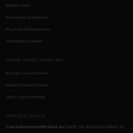
Netent Slots
Novomatic Gokkasten
Play’n Go Slotmachines
Thunderkick Games
ONLINE CASINO’S NEDERLAND
Betcity Casino Review
Holland Casino Review
Jack’s Casino Review
OVER DEZE GOKSITE
Casinobonusnederland.eu
heeft als doel bezoekers te