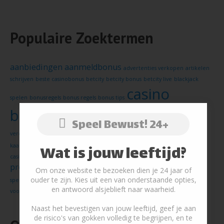
Populaire Zoektermen
aanbiedingen
aanmeldbonus
advertenties verkopen
artikelen
schrijven
beste casinobonus
betcity
betcity bonus
betcity live
blackjack
casino
spelen
bonusregels
bonus regels
bonus tips
bonus
cryptocurrency
dropshipping
evolution gaming
geld
Speel Bewust! 24+
gratis gokken
verdienen
gokkasten spelen
jack's casino
jacks.nl
kansino
kansino.nl
kansino bonus
korting
Wat is jouw leeftijd?
kaartspel
live
casino
mobiel gokken
nadelen
netent
net entertainment
netent touch
promoties
registratie bonus
restricties
slots
smartphone casino
Om onze website te bezoeken dien je 24 jaar of
videoslots
ouder te zijn. Kies uit een van onderstaande opties,
spelregels
stockfotos
strategie
tablet gokken
tafelspel
en antwoord alsjeblieft naar waarheid.
voorwaarden
webshop starten
Naast het bevestigen van jouw leeftijd, geef je aan
de risico's van gokken volledig te begrijpen, en te