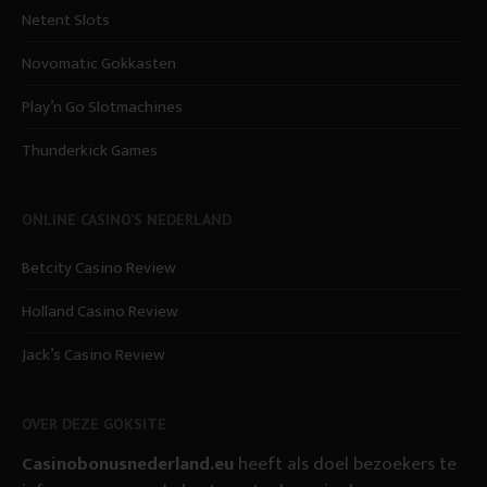
Netent Slots
Novomatic Gokkasten
Play’n Go Slotmachines
Thunderkick Games
ONLINE CASINO’S NEDERLAND
Betcity Casino Review
Holland Casino Review
Jack’s Casino Review
OVER DEZE GOKSITE
Casinobonusnederland.eu
heeft als doel bezoekers te