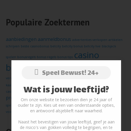
Populaire Zoektermen
aanbiedingen
aanmeldbonus
advertenties verkopen
artikelen
schrijven
beste casinobonus
betcity
betcity bonus
betcity live
blackjack
casino
spelen
bonusregels
bonus regels
bonus tips
bonus
cryptocurrency
dropshipping
evolution gaming
geld
Speel Bewust! 24+
gratis gokken
verdienen
gokkasten spelen
jack's casino
jacks.nl
kansino
kansino.nl
kansino bonus
korting
Wat is jouw leeftijd?
kaartspel
live
casino
mobiel gokken
nadelen
netent
net entertainment
netent touch
promoties
registratie bonus
restricties
slots
smartphone casino
Om onze website te bezoeken dien je 24 jaar of
videoslots
ouder te zijn. Kies uit een van onderstaande opties,
spelregels
stockfotos
strategie
tablet gokken
tafelspel
en antwoord alsjeblieft naar waarheid.
voorwaarden
webshop starten
Naast het bevestigen van jouw leeftijd, geef je aan
de risico's van gokken volledig te begrijpen, en te