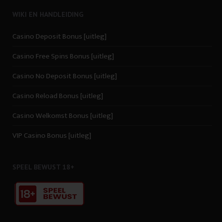
WIKI EN HANDLEIDING
Casino Deposit Bonus [uitleg]
Casino Free Spins Bonus [uitleg]
Casino No Deposit Bonus [uitleg]
Casino Reload Bonus [uitleg]
Casino Welkomst Bonus [uitleg]
VIP Casino Bonus [uitleg]
SPEEL BEWUST 18+