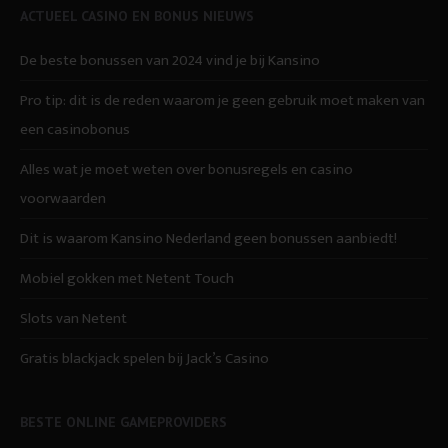
ACTUEEL CASINO EN BONUS NIEUWS
De beste bonussen van 2024 vind je bij Kansino
Pro tip: dit is de reden waarom je geen gebruik moet maken van
een casinobonus
Alles wat je moet weten over bonusregels en casino
voorwaarden
Dit is waarom Kansino Nederland geen bonussen aanbiedt!
Mobiel gokken met Netent Touch
Slots van Netent
Gratis blackjack spelen bij Jack’s Casino
BESTE ONLINE GAMEPROVIDERS