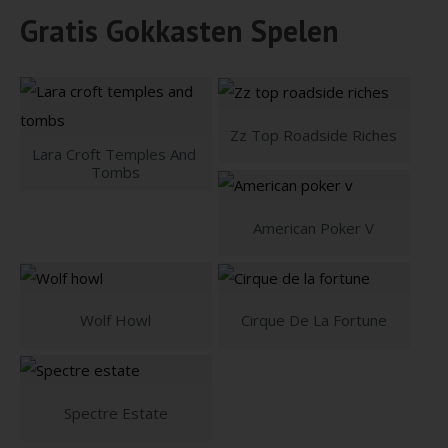
Gratis Gokkasten Spelen
Zz Top Roadside Riches
Lara Croft Temples And 
Tombs
American Poker V
Wolf Howl
Cirque De La Fortune
Spectre Estate