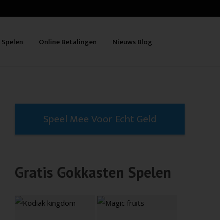
s Spelen
Online Betalingen
Nieuws Blog
Speel Mee Voor Echt Geld
Gratis Gokkasten Spelen