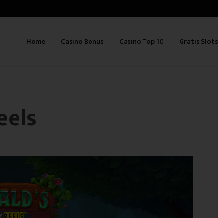
Home
Casino Bonus
Casino Top 10
Gratis Slot
eels