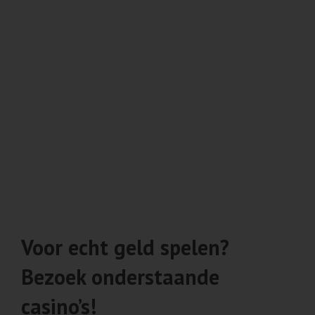
Voor echt geld spelen?
Bezoek onderstaande
casino’s!