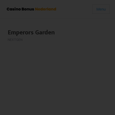
Menu
Emperors Garden
NEXTGEN