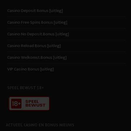
Casino Deposit Bonus [uitleg]
Casino Free Spins Bonus [uitleg]
Casino No Deposit Bonus [uitleg]
Casino Reload Bonus [uitleg]
Casino Welkomst Bonus [uitleg]
VIP Casino Bonus [uitleg]
SPEEL BEWUST 18+
ACTUEEL CASINO EN BONUS NIEUWS