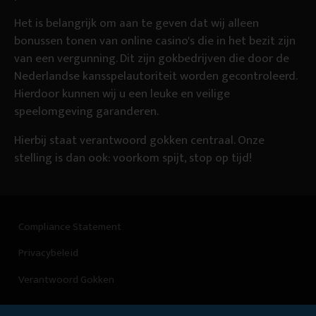
Het is belangrijk om aan te geven dat wij alleen
bonussen tonen van online casino's die in het bezit zijn
van een vergunning. Dit zijn gokbedrijven die door de
Nederlandse kansspelautoriteit worden gecontroleerd.
Hierdoor kunnen wij u een leuke en veilige
speelomgeving garanderen.
Hierbij staat verantwoord gokken centraal. Onze
stelling is dan ook: voorkom spijt, stop op tijd!
Compliance Statement
Privacybeleid
Verantwoord Gokken