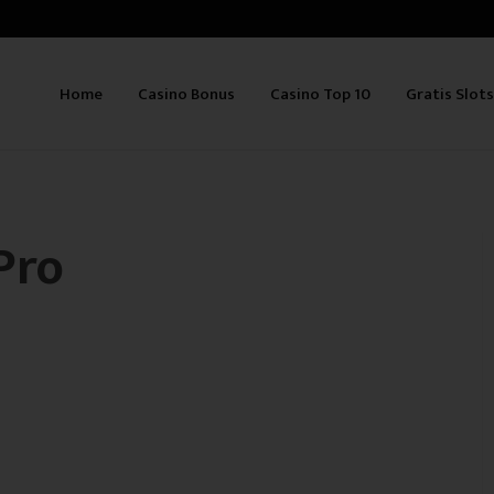
Home
Casino Bonus
Casino Top 10
Gratis Slot
Pro