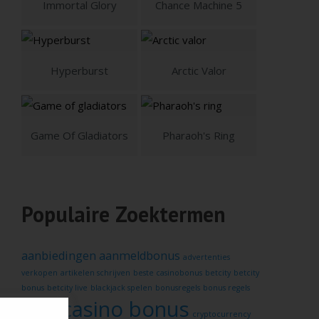
Immortal Glory
Chance Machine 5
Hyperburst
Arctic Valor
Game Of Gladiators
Pharaoh's Ring
Populaire Zoektermen
aanbiedingen
aanmeldbonus
advertenties
verkopen
artikelen schrijven
beste casinobonus
betcity
betcity
bonus
betcity live
blackjack spelen
bonusregels
bonus regels
casino bonus
bonus tips
cryptocurrency