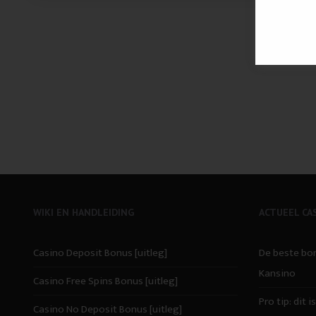
WIKI EN HANDLEIDING
ACTUEEL CA
Casino Deposit Bonus [uitleg]
De beste bon
Kansino
Casino Free Spins Bonus [uitleg]
Pro tip: dit
Casino No Deposit Bonus [uitleg]