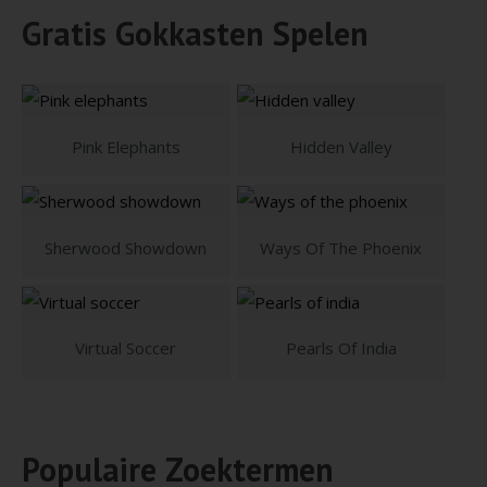
Gratis Gokkasten Spelen
Pink Elephants
Hidden Valley
Sherwood Showdown
Ways Of The Phoenix
Virtual Soccer
Pearls Of India
Populaire Zoektermen