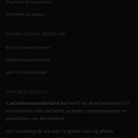
Play’n Go Slotmachines
Thunderkick Games
ONLINE CASINO’S NEDERLAND
Betcity Casino Review
Holland Casino Review
Jack’s Casino Review
OVER DEZE GOKSITE
Casinobonusnederland.eu
heeft als doel bezoekers te
informeren over de beste, actuele casinobonussen en
promoties van Nederland.
Het is belangrijk om aan te geven dat wij alleen