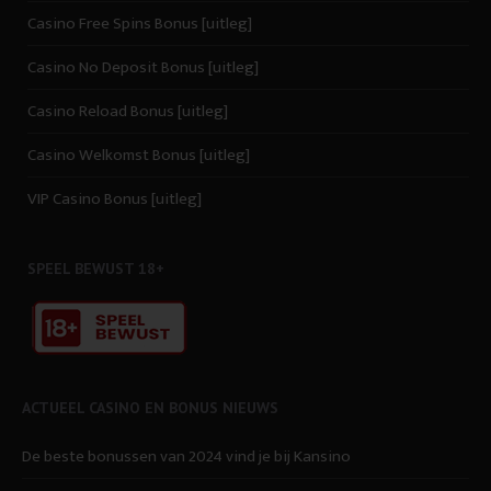
Casino Free Spins Bonus [uitleg]
Casino No Deposit Bonus [uitleg]
Casino Reload Bonus [uitleg]
Casino Welkomst Bonus [uitleg]
VIP Casino Bonus [uitleg]
SPEEL BEWUST 18+
ACTUEEL CASINO EN BONUS NIEUWS
De beste bonussen van 2024 vind je bij Kansino