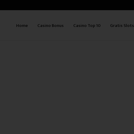
Home
Casino Bonus
Casino Top 10
Gratis Slot