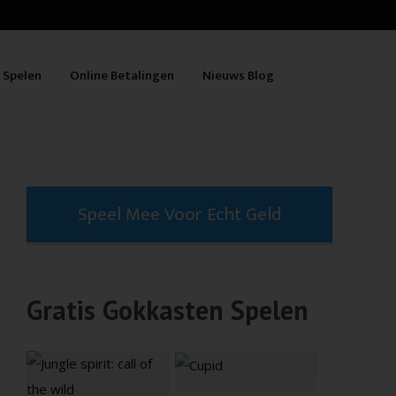
s Spelen
Online Betalingen
Nieuws Blog
Speel Mee Voor Echt Geld
Gratis Gokkasten Spelen