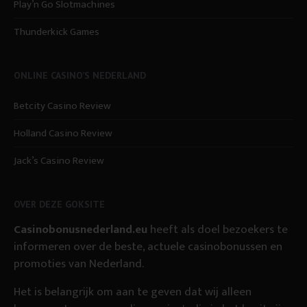
Play’n Go Slotmachines
Thunderkick Games
ONLINE CASINO’S NEDERLAND
Betcity Casino Review
Holland Casino Review
Jack’s Casino Review
OVER DEZE GOKSITE
Casinobonusnederland.eu
heeft als doel bezoekers te
informeren over de beste, actuele casinobonussen en
promoties van Nederland.
Het is belangrijk om aan te geven dat wij alleen