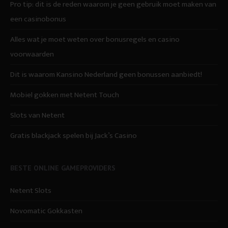
Pro tip: dit is de reden waarom je geen gebruik moet maken van
een casinobonus
Alles wat je moet weten over bonusregels en casino
voorwaarden
Dit is waarom Kansino Nederland geen bonussen aanbiedt!
Mobiel gokken met Netent Touch
Slots van Netent
Gratis blackjack spelen bij Jack’s Casino
BESTE ONLINE GAMEPROVIDERS
Netent Slots
Novomatic Gokkasten