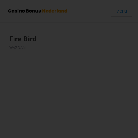
Menu
Fire Bird
WAZDAN