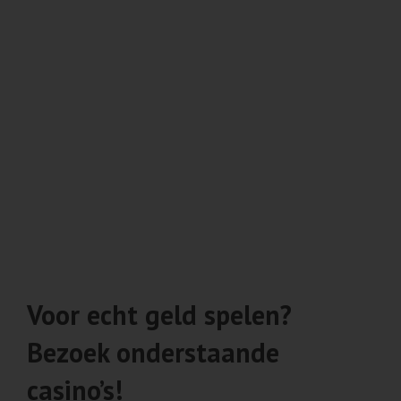
Voor echt geld spelen?
Bezoek onderstaande
casino’s!