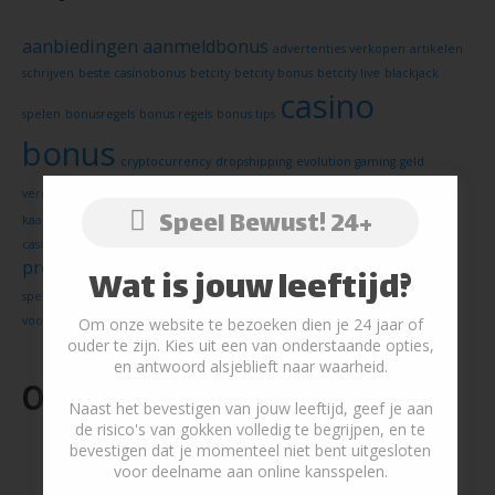
aanbiedingen
aanmeldbonus
advertenties verkopen
artikelen
schrijven
beste casinobonus
betcity
betcity bonus
betcity live
blackjack
casino
spelen
bonusregels
bonus regels
bonus tips
bonus
cryptocurrency
dropshipping
evolution gaming
geld
gratis gokken
verdienen
gokkasten spelen
jack's casino
jacks.nl
Speel Bewust! 24+
kansino
kansino.nl
kansino bonus
korting
kaartspel
live
casino
mobiel gokken
nadelen
netent
net entertainment
netent touch
promoties
Wat is jouw leeftijd?
registratie bonus
restricties
slots
smartphone casino
videoslots
spelregels
stockfotos
strategie
tablet gokken
tafelspel
voorwaarden
webshop starten
Om onze website te bezoeken dien je 24 jaar of
ouder te zijn. Kies uit een van onderstaande opties,
en antwoord alsjeblieft naar waarheid.
Onze Aanrader
Naast het bevestigen van jouw leeftijd, geef je aan
de risico's van gokken volledig te begrijpen, en te
bevestigen dat je momenteel niet bent uitgesloten
voor deelname aan online kansspelen.