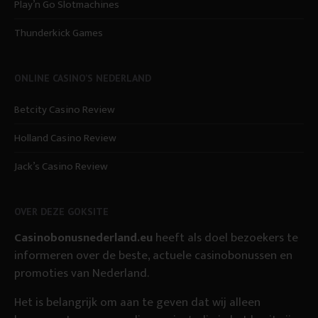
Play’n Go Slotmachines
Thunderkick Games
ONLINE CASINO’S NEDERLAND
Betcity Casino Review
Holland Casino Review
Jack’s Casino Review
OVER DEZE GOKSITE
Casinobonusnederland.eu
heeft als doel bezoekers te
informeren over de beste, actuele casinobonussen en
promoties van Nederland.
Het is belangrijk om aan te geven dat wij alleen